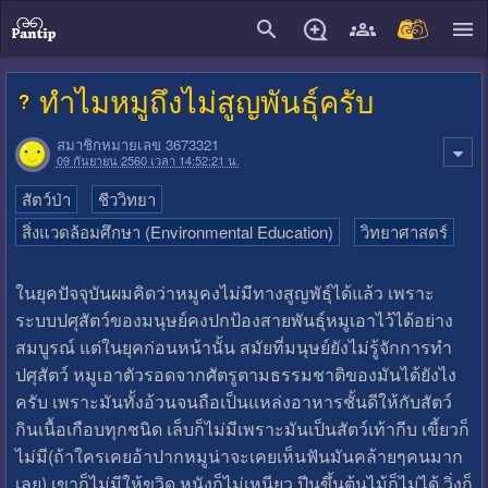
close
ทำไมหมูถึงไม่สูญพันธ์ุครับ
สมาชิกหมายเลข 3673321
09 กันยายน 2560 เวลา 14:52:21 น.
สัตว์ป่า
ชีววิทยา
สิ่งแวดล้อมศึกษา (Environmental Education)
วิทยาศาสตร์
ในยุคปัจจุบันผมคิดว่าหมูคงไม่มีทางสูญพัธ์ุได้แล้ว เพราะ
ระบบปศุสัตว์ของมนุษย์คงปกป้องสายพันธุ์หมูเอาไว้ได้อย่าง
สมบูรณ์ แต่ในยุคก่อนหน้านั้น สมัยที่มนุษย์ยังไม่รู้จักการทำ
ปศุสัตว์ หมูเอาตัวรอดจากศัตรูตามธรรมชาติของมันได้ยังไง
ครับ เพราะมันทั้งอ้วนจนถือเป็นแหล่งอาหารชั้นดีให้กับสัตว์
กินเนื้อเกือบทุกชนิด เล็บก็ไม่มีเพราะมันเป็นสัตว์เท้ากีบ เขี้ยวก็
ไม่มี(ถ้าใครเคยอ้าปากหมูน่าจะเคยเห็นฟันมันคล้ายๆคนมาก
เลย) เขาก็ไม่มีให้ขวิด หนังก็ไม่เหนียว ปีนขึ้นต้นไม้ก็ไม่ได้ วิ่งก็