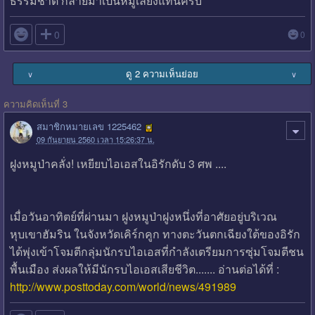
ธรรมชาติ กลายมาเป็นหมูเลี้ยงแทนครับ

0
0
ดู 2 ความเห็นย่อย
∨
∨
ความคิดเห็นที่ 3
สมาชิกหมายเลข 1225462
09 กันยายน 2560 เวลา 15:26:37 น.
ฝูงหมูป่าคลั่ง! เหยียบไอเอสในอิรักดับ 3 ศพ ....
เมื่อวันอาทิตย์ที่ผ่านมา ฝูงหมูป่าฝูงหนึ่งที่อาศัยอยู่บริเวณ
หุบเขาฮัมริน ในจังหวัดเคิร์กคูก ทางตะวันตกเฉียงใต้ของอิรัก
ได้พุ่งเข้าโจมตีกลุ่มนักรบไอเอสที่กำลังเตรียมการซุ่มโจมตีชน
พื้นเมือง ส่งผลให้มีนักรบไอเอสเสียชีวิต....... อ่านต่อได้ที่ :
http://www.posttoday.com/world/news/491989