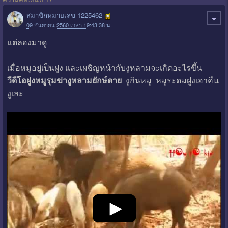
สมาชิกหมายเลข 1225462
09 กันยายน 2560 เวลา 19:43:38 น.
แต่ลองมาดู
เมื่อหมูอยู่เป็นฝูง และเผชิญหน้ากับงูหลามจะเกิดอะไรขึ้น
วีดีโอฝูงหมูรุมฆ่างูหลามยักษ์ตาย
งูกินหมู หมูระดมฝูงเอาคืน
งูเละ