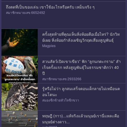
ถึงตดที่เป็นของเล่น เขาใช้อะไรหรือครับ เหม็นจริง ๆ
สมาชิกหมายเลข 6652492
ครั้งสุดท้ายที่คุณเห็นหิ่งห้อยคือเมื่อไหร่? นักวิท
ย์เผย หิ่งห้อยกำลังเผชิญวิกฤตเสี่ยงสูญพันธุ์
Magpies
สวนสัตว์เปิดเขาเขียว” ฟัก “ลูกนกตะกราม” สำ
เร็จครั้งแรก หลังสูญพันธุ์ในธรรมชาติกว่า 40
ปี
สมาชิกหมายเลข 2933266
รู้หรือไม่ว่า ลูกสมเสร็จ​ตอนเด็กลายไม่เหมือนต
อนโตนะ
สมองซีกซ้ายหัวใจซีกขวา
ทฤษฎี (กาว)...แท้จริงแล้วมนุษย์เรานี่แหละคือ
มนุษย์ต่างดาว...