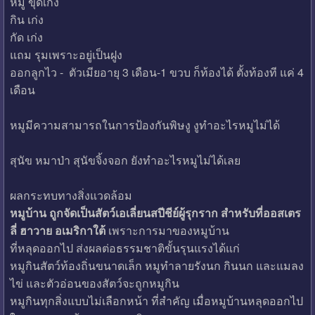
หมู ขุดเก่ง
กิน เก่ง
กัด เก่ง
แถม รุมเพราะอยู่เป็นฝูง
ออกลูกไว - ตัวเมียอายุ 3 เดือน-1 ขวบ ก็ท้องได้ ตั้งท้องที แค่ 4
เดือน
หมูมีความสามารถในการป้องกันพิษงู งูทำอะไรหมูไม่ได้
สุนัข หมาป่า สุนัขจิ้งจอก ยังทำอะไรหมูไม่ได้เลย
ผลกระทบทางสิ่งแวดล้อม
หมูบ้าน ถูกจัดเป็นสัตว์เอเลี่ยนสปีชีย์ผู้รุกราก สำหรับที่ออสเตร
ลี่ ฮาวาย อเมริกาใต้
เพราะการมาของหมูบ้าน
ที่หลุดออกไป ส่งผลต่อธรรมชาติขั้นรุนแรงได้แก่
หมูกินสัตว์ท้องถิ่นขนาดเล็ก หมูทำลายรังนก กินนก และแมลง
ไข่ และตัวอ่อนของสัตว์จะถูกหมูกิน
หมูกินทุกสิ่งแบบไม่เลือกหน้า ที่สำคัญ เมื่อหมูบ้านหลุดออกไป