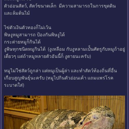
ตัวอ่อนสัตว์, สัตว์ขนาดเล็ก มีความสามารถในการขุดดิน
และล้มต้นไม้
ไข่ตัวเงินตัวทองก็ไม่เว้น
พิษงูหมูสามารถ ป้องกันพิษงูได้
กระต่ายหมูก็กินได้
งูพิษทุกชนิดหมูกินได้ (งูเหลือม กับงูหลามเป๋็นศัตรูกับหมูถ้าอยู่
เดี่ยวๆ แต่ถ้าหมูหลายตัวอันนี้ก็ งูตายนะครับ)
หมูไม่ใช่สัตว์ถูกล่า แต่หมูเป็นผู้ล่า และทำสัตว์ท้องถิ่นที่อื่น
เกือบสูญพันธุ์นะครับ (หมูไปกินตัวอ่อนเค้า แถมแพร่โรค
ระบาดใส่)