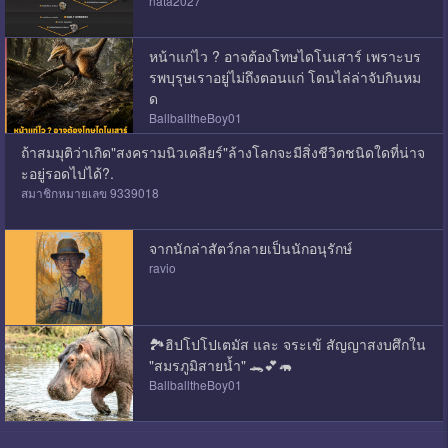
nata2027
หน้าแก่ไว ? อาจต้องโทษไดโนเสาร์ เพราะบร
รพบุรุษเราอยู่ไม่ถึงตอนแก่ โดนไล่ล่าจับกินหม
ด
BallballtheBoy01
ถ้าสมมุติว่าเกิด"สงครามนิวเคลียร์"ล้างโลกจะมีสิ่งชีวิตชนิดใดที่น่าจ
ะอยู่รอดไปได้?.
สมาชิกหมายเลข 9339018
จากนักล่าสัตว์กลายเป็นนักอนุรักษ์
ravio
🏞ฮิปโปโปเตมัส และ จระเข้ สัญญาสงบศึกใน
"สมรภูมิสายน้ำ" 🐊💕🦛
BallballtheBoy01