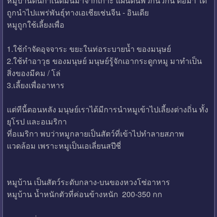
หมูบ้านต้นกำเนิดมันมาจากเกาะ แผ่นดินพวกนิวกินี ต่อมา ได้
ถูกนำไปแพร่พันธุ์ทางเอเชียเช่นจีน - อินเดีย
หมูถูกใช้เลี้ยงเพื่อ
1.ใช้กำจัดอุจจาระ ขยะในท่อระบายนํ้า ของมนุษย์
2.ใช้ทำอาวุธ ของมนุษย์ มนุษย์รู้จักเอากระดูกหมู มาทำเป็น
สิ่งของมีคม / โล่
3.เลี้ยงเพื่ออาหาร
แต่ทีนี้ตอนหลัง มนุษย์เราได้มีการนำหมูเข้าไปเลี้ยงต่างถิ่น ทั้ง
ยุโรป และอเมริกา
ที่อเมริกา พบว่าหมูกลายเป็นสัตว์ที่เข้าไปทำลายสภาพ
แวดล้อม เพราะหมูเป็นเอเลี่ยนสปีชี่
หมูบ้าน เป็นสัตว์ระดับกลาง-บนของหวงโซ่อาหาร
หมูบ้าน นํ้าหนักตัวที่ค่อนข้างหนัก 200-350 กก