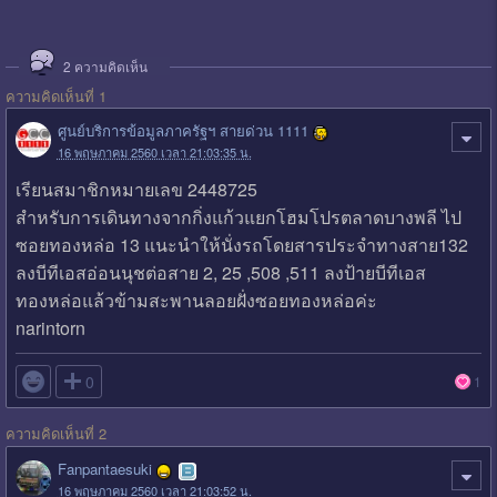
2
ความคิดเห็น
ความคิดเห็นที่ 1
ศูนย์บริการข้อมูลภาครัฐฯ สายด่วน 1111
16 พฤษภาคม 2560 เวลา 21:03:35 น.
เรียนสมาชิกหมายเลข 2448725
สำหรับการเดินทางจากกิ่งแก้วแยกโฮมโปรตลาดบางพลี ไป
ซอยทองหล่อ 13 แนะนำให้นั่งรถโดยสารประจำทางสาย132
ลงบีทีเอสอ่อนนุชต่อสาย 2, 25 ,508 ,511 ลงป้ายบีทีเอส
ทองหล่อแล้วข้ามสะพานลอยฝั่งซอยทองหล่อค่ะ
narintorn

0
1
ความคิดเห็นที่ 2
Fanpantaesuki
16 พฤษภาคม 2560 เวลา 21:03:52 น.