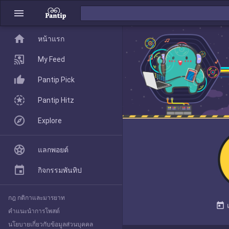
menu
home
home
หน้าแรก
หน้าแรก
My Feed
Pantip Pick
My Feed
Pantip Hitz
Explore
Pantip Pick
แลกพอยต์
Pantip Hitz
กิจกรรมพันทิป
กฎ กติกาและมารยาท
Explore
today
คำแนะนำการโพสต์
นโยบายเกี่ยวกับข้อมูลส่วนบุคคล