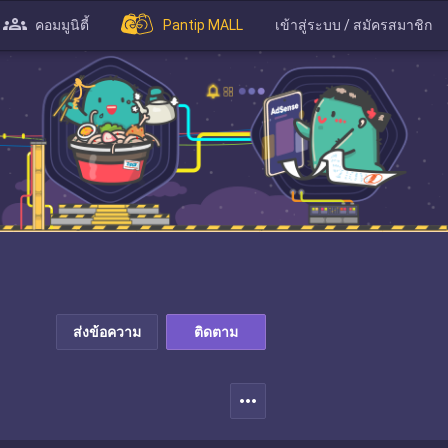
คอมมูนิตี้
Pantip MALL
เข้าสู่ระบบ / สมัครสมาชิก
ส่งข้อความ
ติดตาม
more_horiz