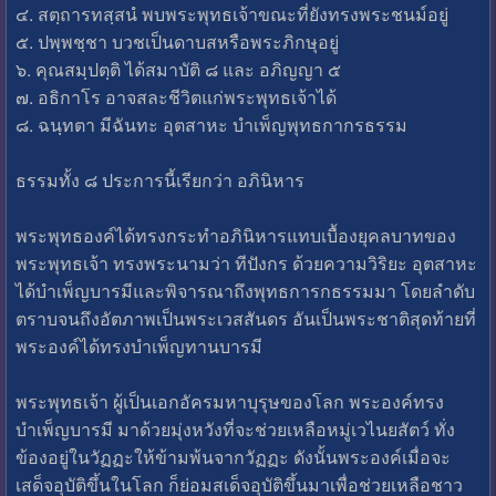
๔. สตฺถารทสฺสนํ พบพระพุทธเจ้าขณะที่ยังทรงพระชนม์อยู่
๕. ปพฺพชฺชา บวชเป็นดาบสหรือพระภิกษุอยู่
๖. คุณสมฺปตฺติ ได้สมาบัติ ๘ และ อภิญญา ๕
๗. อธิกาโร อาจสละชีวิตแก่พระพุทธเจ้าได้
๘. ฉนฺทตา มีฉันทะ อุตสาหะ บำเพ็ญพุทธกากรธรรม
ธรรมทั้ง ๘ ประการนี้เรียกว่า อภินิหาร
พระพุทธองค์ได้ทรงกระทำอภินิหารแทบเบื้องยุคลบาทของ
พระพุทธเจ้า ทรงพระนามว่า ทีปังกร ด้วยความวิริยะ อุตสาหะ
ได้บำเพ็ญบารมีและพิจารณาถึงพุทธการกธรรมมา โดยลำดับ
ตราบจนถึงอัตภาพเป็นพระเวสสันดร อันเป็นพระชาติสุดท้ายที่
พระองค์ได้ทรงบำเพ็ญทานบารมี
พระพุทธเจ้า ผู้เป็นเอกอัครมหาบุรุษของโลก พระองค์ทรง
บำเพ็ญบารมี มาด้วยมุ่งหวังที่จะช่วยเหลือหมู่เวไนยสัตว์ ทั่ง
ข้องอยู่ในวัฏฏะให้ข้ามพ้นจากวัฏฏะ ดังนั้นพระองค์เมื่อจะ
เสด็จอุบัติขึ้นในโลก ก็ย่อมสเด็จอุบัติขึ้นมาเพื่อช่วยเหลือชาว