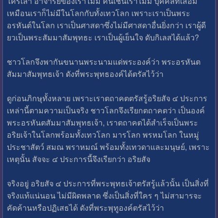
ใครเล่า อาจารย์ของเราไม่มี คนเช่นเราไม่มี บุคคลที่เสอม
เหมือนเราก็ไม่มีในโลกกับทั้งเทวโลก เพราะเราเป็นพระ
อรหันต์ในโลก เราเป็นศาสดาซึ่งไม่มีศาสดาอื่นยิ่งกว่า เราผู้ดี
ยวเป็นพระสัมมาสัมพุทธะ เราเป็นผู้เย็นใจ ดับกิเลสได้แล้ว?
ชาวโลกจึงพากันขนานพระนามแด่พระองค์ว่า พระอรหันต
สัมมาสัมพุทธเจ้า ดังที่พระพุทธองค์ได้ตรัสไว้ว่า
ดูก่อนภิกษุทั้งหลาย เพราะเราตถาคตตรัสรู้อริยสัจ ๔ ประการ
เหล่านี้ตามความเป็นจริง ชาวโลกจึงเรียกตถาคตว่า เป็นองค์
พระอรหันตสัมมาสัมพุทธเจ้า, เราตถาคตได้สำเร็จเป็นพระ
อริยเจ้าในโลกพร้อมทั้งเทวโลก มารโลก พรหมโลก ในหมู่
ประชาสัตว์ สมณ พราหมณ์ พร้อมทั้งเทวดาและมนุษย์, เพราะ
เหตุนั้น สัจจะ ๔ ประการนี้จึงเรียกว่า อริยสัจ
จริงอยู่ อริยสัจ ๔ ประการที่พระพุทธเจ้าตรัสรู้แล้วนั้น เป็นสิ่งที่
จริงแท้แน่นอน ไม่มีผิดพลาด ซึ่งเป็นสิ่งที่ใคร ๆ ไม่สามารจะ
คัดค้านหรือปฏิเสธได้ ดังที่พระพุทูองค์ตรัสไว้ว่า