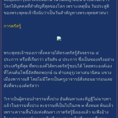
โลกได้บุคคลที่สำคัญที่สุดของโลก เพราะเหตุนั้น วันประสูติ
ของพระพุทธเจ้าจึงนับว่าเป็นวันสำคัญทางพระพุทธศาสนา
การตรัสรู้
พระพุทธเจ้าของเราทั้งหลายได้ทรงตรัสรู้สัจจธรรม ๔
ประการ หรือที่เรียกว่า อริยสัจ ๔ ประการ ซึ่งเป็นของจริงอย่าง
ประเสริฐที่สุด ที่พระองค์ได้ทรงตรัสรู้ชอบได้ โดยพระองค์เอง
ที่โคนต้นโพธิ์อัสสัตถพฤกษ์ ณ ตำบลอุรุเวลาเสนานิคม แขวง
เมืองพาราณสี โดยไม่มีใครเป็นครูอาจารย์สั่งสอนมาก่อนเลย
ดังที่พระองค์ตรัสว่า
?เราเป้นผู้ครอบงำธรรมทั้งปวง อันตัณหาและทิฏฐิไม่ฉาบทา
แล้วในธรรมทั้งปวง ละธรรมที่เป็นไปในภพ ๓ ทั้งหมด พ้นแล้ว
เพราะความสิ้นไปแห่งตัณหา เราตรัสรู้ยิ่งเองแล้ว จะพึงอ้าง