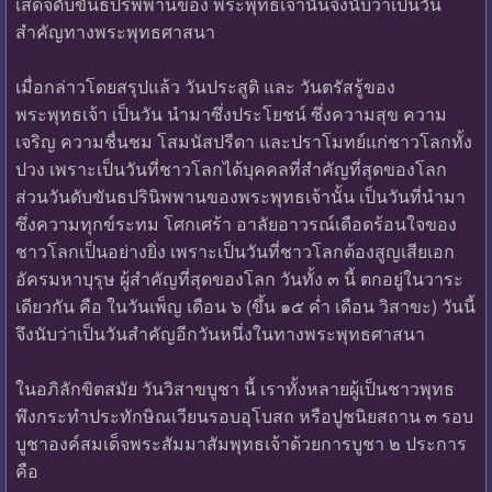
เสด็จดับขันธปริพพานของ พระพุทธเจ้านั้นจึงนับว่าเป็นวัน
สำคัญทางพระพุทธศาสนา
เมื่อกล่าวโดยสรุปแล้ว วันประสูติ และ วันตรัสรู้ของ
พระพุทธเจ้า เป็นวัน นำมาซึ่งประโยชน์ ซึ่งความสุข ความ
เจริญ ความชื่นชม โสมนัสปรีดา และปราโมทย์แก่ชาวโลกทั้ง
ปวง เพราะเป็นวันที่ชาวโลกได้บุคคลที่สำคัญที่สุดของโลก
ส่วนวันดับขันธปรินิพพานของพระพุทธเจ้านั้น เป็นวันที่นำมา
ซึ่งความทุกข์ระทม โศกเศร้า อาลัยอาวรณ์เดือดร้อนใจของ
ชาวโลกเป็นอย่างยิ่ง เพราะเป็นวันที่ชาวโลกต้องสูญเสียเอก
อัครมหาบุรุษ ผู้สำคัญที่สุดของโลก วันทั้ง ๓ นี้ ตกอยู่ในวาระ
เดียวกัน คือ ในวันเพ็ญ เดือน ๖ (ขึ้น ๑๕ ค่ำ เดือน วิสาขะ) วันนี้
จึงนับว่าเป็นวันสำคัญอีกวันหนึ่งในทางพระพุทธศาสนา
ในอภิลักขิตสมัย วันวิสาขบูชา นี้ เราทั้งหลายผู้เป็นชาวพุทธ
พึงกระทำประทักษิณเวียนรอบอุโบสถ หรือปูชนิยสถาน ๓ รอบ
บูชาองค์สมเด็จพระสัมมาสัมพุทธเจ้าด้วยการบูชา ๒ ประการ
คือ