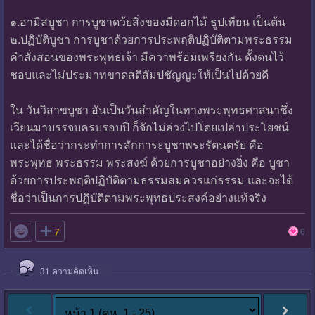
๑.อามิสบูชา การบูชาดว้ยสิ่งของมีดอกไม้ ธูปเทียน เป็นต้น
๒.ปฏิบัติบูชา การบูชาด้วยการประพฤติปฏิบัติตามพระธรรม
คำสั่งสอนของพระพุทธเจ้า มีควาพร้อมเพรียงกัน ตั้งตนไว้
ชอบและไม่ประมาทขาดสติสัมปชัญญะให้เป็นไปด้วยดี
ใน วันวิสาขบูชา อันเป็นวันสำคัญในทางพระพุทธศาสนาซึ่ง
เวียนมาบรรจบครบรอบปี ก็จักไม่ล่วงไปโดยเปล่าประโยชน์
และได้ชื่อว่ากระทำการสักการะบูชาพระรัตนตรัย คือ
พระพุทธ พระธรรม พระสงฆ์ ด้วยการบูชาอย่างยิ่ง คือ บูชา
ด้วยการประพฤติปฏิบัติตามธรรมสมควรแก่ธรรม และจะได้
ชื่อว่าเป็นการปฏิบัติตามพระพุทธประสงค์อย่างแท้จริง

7
6
31
ความคิดเห็น