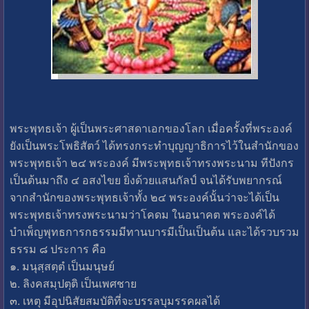
พระพุทธเจ้า ผู้เป็นพระศาสดาเอกของโลก เมื่อครั้งที่พระองค์
ยังเป็นพระโพธิสัตว์ ได้ทรงกระทำบุญญาธิการไว้ในสำนักของ
พระพุทธเจ้า ๒๔ พระองค์ มีพระพุทธเจ้าทรงพระนาม ทีปังกร
เป็นต้นมาถึง ๔ อสงไขย ยิ่งด้วยแสนกัลป์ จนได้รับพยากรณ์
จากสำนักของพระพุทธเจ้าทั้ง ๒๔ พระองค์นั้นว่าจะได้เป็น
พระพุทธเจ้าทรงพระนามว่าโคดม ในอนาคต พระองค์ได้
บำเพ็ญพุทธการกธรรมมีทานบารมีเป็นเป็นต้น และได้รวบรวม
ธรรม ๘ ประการ คือ
๑. มนุสฺสตฺตํ เป็นมนุษย์
๒. ลิงคสมฺปตฺติ เป็นเพศชาย
๓. เหตุ มีอุปนิสัยสมบัติที่จะบรรลบุมรรคผลได้