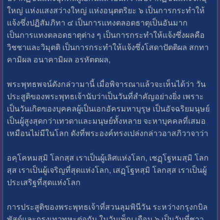
ใหญ่ แห่งแสงสว่างใหญ่ แห่งอนุตตริยะ ๖ เป็นการกระทำให้
แจ้งซึ่งปฏิสัมภิทา ๔ เป็นการแทงตลอดธาตุเป็นอันมาก
เป็นการแทงตลอดธาตุต่าง ๆ เป็นการกระทำให้แจ้งซึ่งผลคือ
วิชชาและวิมุตติ เป็นการกระทำให้แจ้งซึ่งโสดาปัตติผล สกทา
คามิผล อนาคามิผล อรหัตตผล,
พระพุทธพจน์ดังกล่วามานี้ เมื่อพิจารณาแล้วจะเห็นได้ว่า วัน
ประสูติของพระพุทธเจ้านับว่าเป็นวันที่สำคัญอย่างยิ่ง เพราะ
เป็นวันเกิดของบุคคลผู้เป็นเอกอัครมหาบุรุษ เป็นอัจฉริยมนุษย์
เป็นผู้สูงสุดกว่าเทวดาและมนุษย์ทั้งหลาย จะหาบุคคลที่เสมอ
เหมือนไม่มีในโลก ดังที่พระองค์ทรงเปล่งกล่าวอาสภิวาจาว่า
อคฺโคหมสฺมิ โลกสฺส เราเป็นผู้เลิศแห่งโลก, เชฏฺโฐหมสฺมิ โลก
สฺส เราเป็นผู้เจริญที่สุดแห่งโลก, เสฏฺโฐหสฺมิ โลกสฺส เราเป็นผู้
ประเสริฐที่สุดแห่งโลก
การประสูติของพระพุทธเจ้าที่สวนลุมพินีวัน ระหว่างกรุงกบิล
พัสดุ์และกรุงเทวทหะต่อกัน ในวันเพ็ญ เดือน ๖ เป็นวันที่ชาว