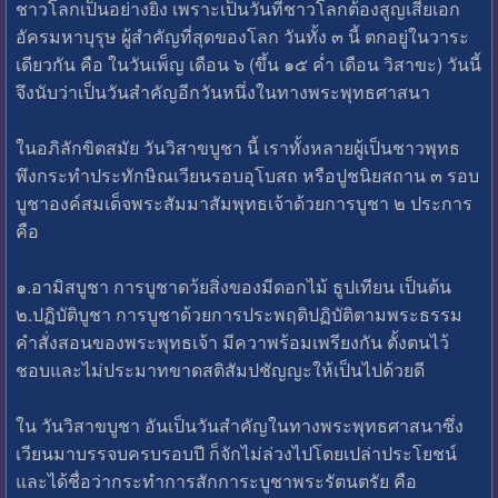
ชาวโลกเป็นอย่างยิ่ง เพราะเป็นวันที่ชาวโลกต้องสูญเสียเอก
อัครมหาบุรุษ ผู้สำคัญที่สุดของโลก วันทั้ง ๓ นี้ ตกอยู่ในวาระ
เดียวกัน คือ ในวันเพ็ญ เดือน ๖ (ขึ้น ๑๕ ค่ำ เดือน วิสาขะ) วันนี้
จึงนับว่าเป็นวันสำคัญอีกวันหนึ่งในทางพระพุทธศาสนา
ในอภิลักขิตสมัย วันวิสาขบูชา นี้ เราทั้งหลายผู้เป็นชาวพุทธ
พึงกระทำประทักษิณเวียนรอบอุโบสถ หรือปูชนิยสถาน ๓ รอบ
บูชาองค์สมเด็จพระสัมมาสัมพุทธเจ้าด้วยการบูชา ๒ ประการ
คือ
๑.อามิสบูชา การบูชาดว้ยสิ่งของมีดอกไม้ ธูปเทียน เป็นต้น
๒.ปฏิบัติบูชา การบูชาด้วยการประพฤติปฏิบัติตามพระธรรม
คำสั่งสอนของพระพุทธเจ้า มีควาพร้อมเพรียงกัน ตั้งตนไว้
ชอบและไม่ประมาทขาดสติสัมปชัญญะให้เป็นไปด้วยดี
ใน วันวิสาขบูชา อันเป็นวันสำคัญในทางพระพุทธศาสนาซึ่ง
เวียนมาบรรจบครบรอบปี ก็จักไม่ล่วงไปโดยเปล่าประโยชน์
และได้ชื่อว่ากระทำการสักการะบูชาพระรัตนตรัย คือ