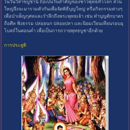
ในวันวิสาขบูชานี้ ถือเป็นวันสำคัญของชาวพุทธทั่วโลก ส่วน
ใหญ่จึงจะมารวมตัวกันเพื่อจัดพิธีบุญใหญ่ หรือกิจกรรมต่างๆ
เพื่อบำเพ็ญกุศลและรำลึกถึงพระพุทธเจ้า เช่น ทำบุญตักบาตร
ถือศีล ฟังธรรม ปล่อยนก ปล่อยปลา และนิยมเวียนเทียนรอบอุ
โบสถ์ในตอนค่ำ เพื่อเป็นการถวายพุทธบูชาอีกด้วย
การประสูติ