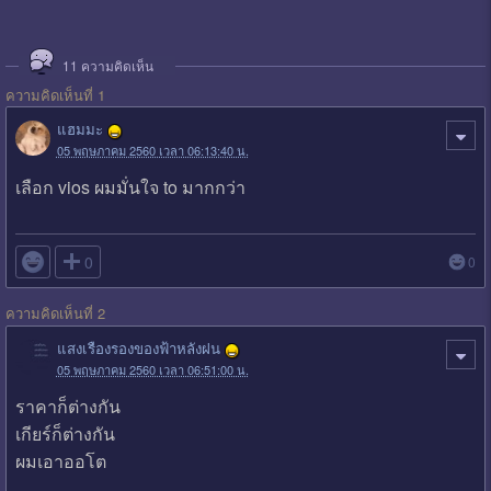
11
ความคิดเห็น
ความคิดเห็นที่ 1
แฮมมะ
05 พฤษภาคม 2560 เวลา 06:13:40 น.
เลือก vios ผมมั่นใจ to มากกว่า

0
0
ความคิดเห็นที่ 2
แสงเรืองรองของฟ้าหลังฝน
05 พฤษภาคม 2560 เวลา 06:51:00 น.
ราคาก็ต่างกัน
เกียร์ก็ต่างกัน
ผมเอาออโต