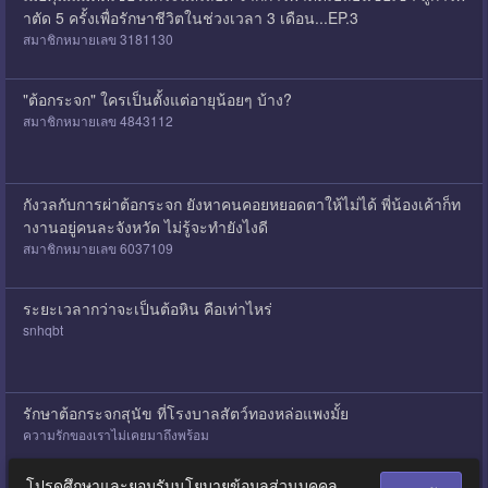
าตัด 5 ครั้งเพื่อรักษาชีวิตในช่วงเวลา 3 เดือน...EP.3
สมาชิกหมายเลข 3181130
"ต้อกระจก" ใครเป็นตั้งแต่อายุน้อยๆ บ้าง?
สมาชิกหมายเลข 4843112
กังวลกับการผ่าต้อกระจก ยังหาคนคอยหยอดตาให้ไม่ได้ พี่น้องเค้าก็ท
ำงานอยู่คนละจังหวัด ไม่รู้จะทำยังไงดี
สมาชิกหมายเลข 6037109
ระยะเวลากว่าจะเป็นต้อหิน คือเท่าไหร่
snhqbt
รักษาต้อกระจกสุนัข ที่โรงบาลสัตว์ทองหล่อแพงมั้ย
ความรักของเราไม่เคยมาถึงพร้อม
โปรดศึกษาและยอมรับนโยบายข้อมูลส่วนบุคคล