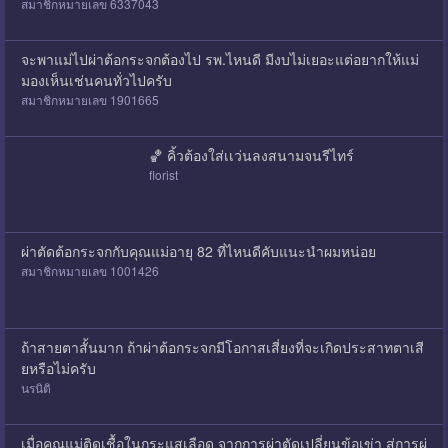
สมาชิกหมายเลข 6337043
จะพาแม่ไปผ่าต้อกระจกต้องไป รพ.ไหนดี มีงบไม่เยอะแต่อยากให้แม่
มองเห็นเช่นคนทั่วไปครับ
สมาชิกหมายเลข 1901665
🏀 คิ้วต้องใส่เเว่นลงสนามจนรีไทร์
florist
ผ่าตัดต้อกระจกกับคุณแม่อายุ 82 ที่ไหนดีคับแนะนำผมหน่อย
สมาชิกหมายเลข 1001426
ถ้าสายตาสั้นมาก ถ้าผ่าต้อกระจกมีโอกาสเสี่ยงที่จะเกิดประสาทตาเสี
ยหรือไม่ครับ
นรนิติ
เมื่อคุณแม่ติดเชื้อในกระแสเลือด จากการผ่าตัดเปลี่ยนข้อเข่า สู่การผ่