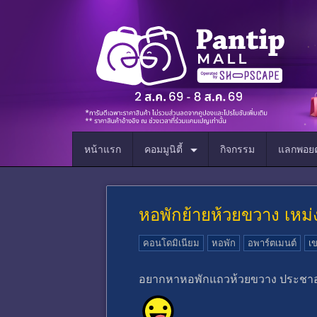
หน้าแรก
คอมมูนิตี้
กิจกรรม
แลกพอยต
หอพักย้ายห้วยขวาง เหม่
คอนโดมิเนียม
หอพัก
อพาร์ตเมนต์
เ
อยากหาหอพักแถวห้วยขวาง ประชาอุท