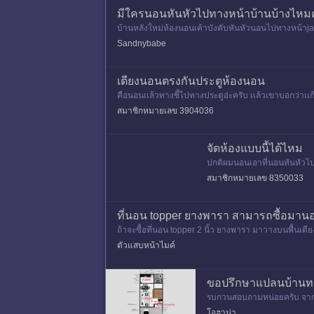
มีใครนอนหันหัวไปทางหน้าบ้านบ้างไห
บ้านหลังใหม่ห้องนอนเค้าบังคับหันหัวนอนไปทางหน้าjav
Sandnybabe
เตียงนอนตรงกันประตูห้องนอน
คือนอนเเล้วทางชี้ไปทางประตูอ่ะครับ เเล้วเขาบอกว่าเเก้
สมาชิกหมายเลข 3904036
จัดห้องแบบนี้ได้ไหม
ปกติผมนอนเอาที่นอนหันหัวไปท
ไปทางทิศตะวันออก แต่ประตู
สมาชิกหมายเลข 8350033
ที่นอน topper ยางพารา สามารถซื้อมานอน
ถ้าจะซื้อที่นอน topper 2 นิ้ว ยางพารา มาวางบนพื้นเตี
ตัวแสบหน้าไมค์
ขอปรึกษาแปลนบ้านทาว
รบกวนสอบถามหน่อยครับ จากรู
ไหมครับ
โอฮาน่า