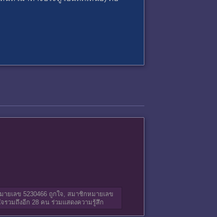
มายเลข 5230466
ถูกใจ,
สมาชิกหมายเลข
จรวมถึงอีก 28 คน ร่วมแสดงความรู้สึก