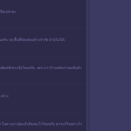
รือเปล่าคะ
รับ ปล.พื้นที่ห้องค่อนข้างจำกัด ย้ายไม่ได้เ
ผิดหลักฮวงจุ้ยไหมครับ เพราะว่าบ้านหลังเก่าผมหันหัว
ไงบ้าง
 ในทางฮวงจุ้ยแล้วมีผลอะไรไหมครับ ควรแก้ไขอย่างไร