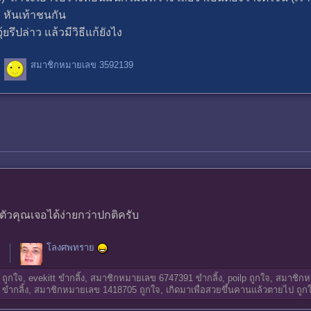
 หันเท้าชนกัน
รึปล่าว แล้วมีวิธีแก้ยังไง
สมาชิกหมายเลข 3592139
ัวคุณเจอได้ง่ายกว่าปกติครับ
โลงศพทราย
ถูกใจ,
evekitt
ขำกลิ้ง,
สมาชิกหมายเลข 6747391
ขำกลิ้ง,
poilp
ถูกใจ,
สมาชิกห
ขำกลิ้ง,
สมาชิกหมายเลข 1418705
ถูกใจ,
เกิดมาเพื่อสวยขึ้นคานแล้วตายไป
ถูกใ