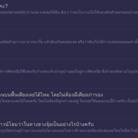
มคะ?
ascript:void(0);บ้านเลย แต่เคยได้ยิน คุ้น ๆ ว่าคนโบราณไม่ให้นอนหันหัวออกนอนบ้านห
เคล็ดด้วยการเอาฉากมากั้น เเล้วต้องกันตลอดเลย หรือว่าพับเก็บได้กางเเค่ตอนนอนเท่านั้นค
างทิศเหนือก็คือชนกับกำแพงแล้วประตูบ้านผมก็อยู่ทางทิศเหนือ ซึ่งถ้าผมจัดตามในรูปจะ
ทางเข้าบ้านอ
บนพื้นเตียงเลยได้ไหม โดยไม่ต้องมีเตียงเก่ารอง
ยงโดยตรงเลยได้ไหมครับ โดยไม่ต้องมีฟูกเก่ารองอยู่ ใครเลยใช้นอนแบบนี้บ้างครับ เป็นยัง
น์โฮมว่าในทางฮวงจุ้ยเป็นอย่างไรบ้างครับ
ปเปิดประตูบ้านมาจะเจอบันได และมองไปทางซ้ายจะเจอห้องนั่งเล่นเลยโดยไม่มีอะไรบัง