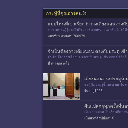
กระทู้ที่คุณอาจสนใจ
แบบไหนที่เขาเรียกว่าวางเตียงนอนตรงก
รบกวนท่านผู้รู้และใจดีช่วยอธิบายหน่อยนะครับ ถ้าให้
สมาชิกหมายเลข 700979
จำเป็นต้องวางเตียงนอน ตรงกับประตู เข้า-
จำเป็นต้องวางเตียงนอน ตรงกับประตู เข้า-ออก มีวิธีแก้เ
นิ้วนางกลางใจ
เตียงนอนตรงประตูห้อ
ขอผู้มีความรู้ชี้แนะด้วยครับ
มันบังคับ แต่โดนยายคอมเม้น
fishing1986
ฝันแปลกๆทุกครั้งที่น
เริ่มจากจขกท. ไปเรียนที่ต่าง
ด้สีผนังห้องที่สบายตากว่าเดิม 
เป็นสิวที่ดิสนี่ย์แลนด์