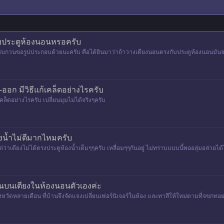
ับประตูห้องนอนหรอครับ
ดีรบกวนขอรูปประกอบด้วยนะครับ คือได้ยินมาว่าถ้าวางเตียงนอนตรงกับประตูห้องนอนมันจ
ออก มีวิธีแก้เคล็ดอย่างไรครับ
คล็ดอย่างไรครับ เปลี่ยนมุมไม่ได้จริงๆครับ
งน้ำไม่ดีมากไหมครับ
 แต่ว่าเตียงไม่ได้ตรงประตูห้องน้ำเต็มๆๆครับ เหลื่อมๆๆกันอยู่ ไม่ทราบแบบนี้พออลุ่มอล่
มาว่าไม
อนบนเตียงในห้องนอนตัวเองค่ะ
จังหวัดหลายเดือน ที่บ้านจึงจัดแจงเปลี่ยนเฟอร์นิเจอร์ในห้อง และทาสีให้ใหม่ตามที่จขกท
เมื่อกล