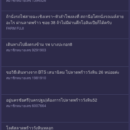
สมาชิกหมายเลข 1394526
ถ้านั่งรถไฟสายฉะเชิงเทรา~หัวลำโพงลงที่ สถานีอโศกนั่งรถเมล์สาย
อะไร ผ่านลาดพร้าว ซอย 38 ถ้าไม่มีผ่านตึกโอลิมเปียก็ได้ครับ
FARM FUJI
เดินทางไปฝั่งตรงข้าม รพ บางปะกอก8
สมาชิกหมายเลข 9291903
ขอวิธีเดินทางจาก BTS เสนานิคม ไปลาดพร้าววังหิน 26 หน่อยค่ะ
สมาชิกหมายเลข 1981910
อยู่นครชัยศรี(นครปฐม)ต้องการไปลาดพร้าววังหิน52
สมาชิกหมายเลข 6007664
โลตัสลาดพร้าววังหินหลอก