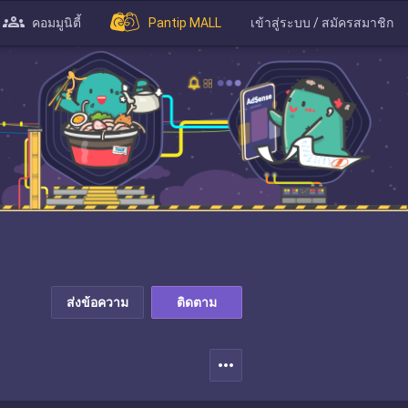
คอมมูนิตี้
Pantip MALL
เข้าสู่ระบบ / สมัครสมาชิก
ส่งข้อความ
ติดตาม
more_horiz