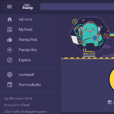
menu
home
home
หน้าแรก
หน้าแรก
My Feed
Pantip Pick
My Feed
Pantip Hitz
Explore
Pantip Pick
แลกพอยต์
Pantip Hitz
กิจกรรมพันทิป
กฎ กติกาและมารยาท
Explore
today
คำแนะนำการโพสต์
นโยบายเกี่ยวกับข้อมูลส่วนบุคคล