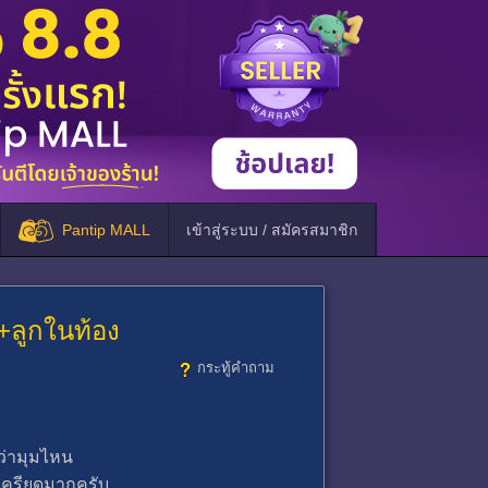
Pantip MALL
เข้าสู่ระบบ / สมัครสมาชิก
+ลูกในท้อง
กระทู้คำถาม
่ว่ามุมไหน
 เครียดมากครับ