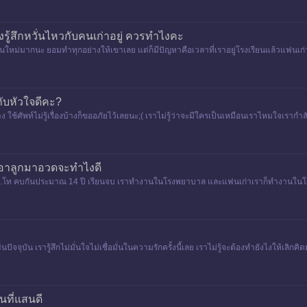
งรู้สึกหวั่นไหวกับคนเก่าอยู่ ควรทําไงคะ
นใหม่มากนะ ยอมทําทุกอย่างให้เขาเลย แต่ก็มีปัญหาคือเวลาที่เราอยู่โรงเรียนแล้วแฟนเก่า
งกับหัวใจดีคะ?
้าง ใช้ศัพท์ไม่รู้เรื่องบ้างก็ขออภัยไว้เลยนะ;( เราไม่รู้ว่าจะมีใครเป็นเหมือนเราไหมใจเร
หม่เอาลูกมาอวดจะทำไงดี
จบป.โท คบกันประมาณ 14 ปี เรียนจบ เราทำงานในโรงพยาบาล และแฟนเก่าเราก็ทำงานในโร
ัจจุบัน เรารู้สึกไม่มั่นใจไม่เชื่อมั่นในความรักครั้งนี้เลย เราไม่รู้จะต้องทำยังไงให้เ
นที่แสนดี