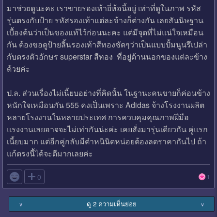
มาช่วยดูนะคะ เราขายรองเท้ายี่ห้อนี้อยู่ เท่าที่ดูในภาพ รหัส
รุ่นตรงกับป้าย รหัสรองเท้าแต่ละข้างก็ต่างกัน เลยสันนิษฐาน
เบื้องต้นว่าเป็นของแท้ไว้ก่อนนะคะ แต่มีจุดที่ไม่แน่ใจเหมือน
กัน ต้องขอดูป้ายลิ้นรองเท้าสีทองชัดๆว่าเป็นแบบปั้มนูนรึเปล่า
กับตรงตัวอักษร superstar สีทอง ที่อยู่ด้านนอกของแต่ละข้าง
ด้วยค่ะ
ป.ล. ส่วนเรื่องไม่เนี้ยบอย่างที่คิดนั้น ในฐานะคนขายก็ค่อนข้าง
หนักใจเหมือนกัน 555 คงเป็นเพราะ Adidas จ้างโรงงานผลิต
หลายโรงงานในหลายประเทศ การควบคุมคุณภาพฝีมือ
แรงงานเลยอาจจะไม่เท่ากันน่ะค่ะ เคยสั่งมารุ่นเดียวกัน คู่แรก
เนี้ยบมาก แต่อีกคู่กลับมีตำหนินิดหน่อยต้องลดราคากันไป ถ้า
แก้ตรงนี้ได้จะดีมากเลยค่ะ

0
1
ดู 2 ความเห็นย่อย
∨
∨