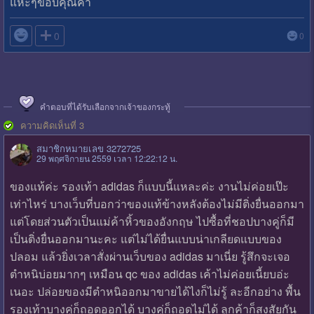
แหะๆขอบคุณค่า

0
0
คำตอบที่ได้รับเลือกจากเจ้าของกระทู้
ความคิดเห็นที่ 3
สมาชิกหมายเลข 3272725
29 พฤศจิกายน 2559 เวลา 12:22:12 น.
ของแท้ค่ะ รองเท้า adidas ก็แบบนี้แหละค่ะ งานไม่ค่อยเป๊ะ
เท่าไหร่ บางเว็บที่บอกว่าของแท้ข้างหลังต้องไม่มีติ่งยื่นออกมา
แต่โดยส่วนตัวเป็นแม่ค้าหิ้วของอังกฤษ ไปซื้อที่ชอปบางคู่ก็มี
เป็นติ่งยื่นออกมานะคะ แต่ไม่ได้ยื่นแบบน่าเกลียดแบบของ
ปลอม แล้วยิ่งเวลาสั่งผ่านเว็บของ adidas มาเนี่ย รู้สึกจะเจอ
ตำหนิบ่อยมากๆ เหมือน qc ของ adidas เค้าไม่ค่อยเนี้ยบอ่ะ
เนอะ ปล่อยของมีตำหนิออกมาขายได้ไงก็ไม่รู้ ละอีกอย่าง พื้น
รองเท้าบางคู่ก็ถอดออกได้ บางคู่ก็ถอดไม่ได้ ลูกค้าก็สงสัยกัน