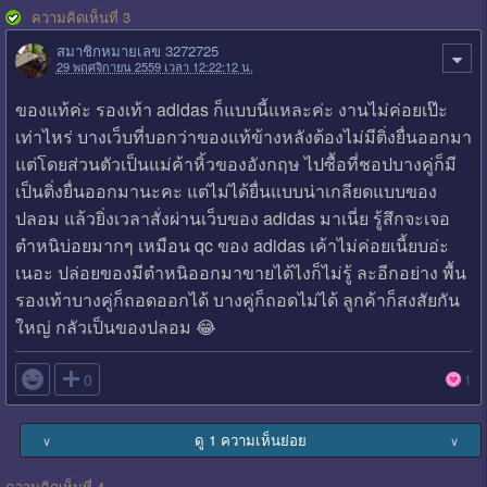
ความคิดเห็นที่ 3
สมาชิกหมายเลข 3272725
29 พฤศจิกายน 2559 เวลา 12:22:12 น.
ของแท้ค่ะ รองเท้า adidas ก็แบบนี้แหละค่ะ งานไม่ค่อยเป๊ะ
เท่าไหร่ บางเว็บที่บอกว่าของแท้ข้างหลังต้องไม่มีติ่งยื่นออกมา
แต่โดยส่วนตัวเป็นแม่ค้าหิ้วของอังกฤษ ไปซื้อที่ชอปบางคู่ก็มี
เป็นติ่งยื่นออกมานะคะ แต่ไม่ได้ยื่นแบบน่าเกลียดแบบของ
ปลอม แล้วยิ่งเวลาสั่งผ่านเว็บของ adidas มาเนี่ย รู้สึกจะเจอ
ตำหนิบ่อยมากๆ เหมือน qc ของ adidas เค้าไม่ค่อยเนี้ยบอ่ะ
เนอะ ปล่อยของมีตำหนิออกมาขายได้ไงก็ไม่รู้ ละอีกอย่าง พื้น
รองเท้าบางคู่ก็ถอดออกได้ บางคู่ก็ถอดไม่ได้ ลูกค้าก็สงสัยกัน
ใหญ่ กลัวเป็นของปลอม 😂

0
1
ดู 1 ความเห็นย่อย
∨
∨
ความคิดเห็นที่ 4