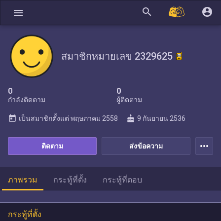
search
account_circle
menu
สมาชิกหมายเลข 2329625
0
0
กำลังติดตาม
ผู้ติดตาม
today
cake
เป็นสมาชิกตั้งแต่
พฤษภาคม 2558
9 กันยายน 2536
more_horiz
ติดตาม
ส่งข้อความ
ภาพรวม
กระทู้ที่ตั้ง
กระทู้ที่ตอบ
กระทู้ที่ตั้ง