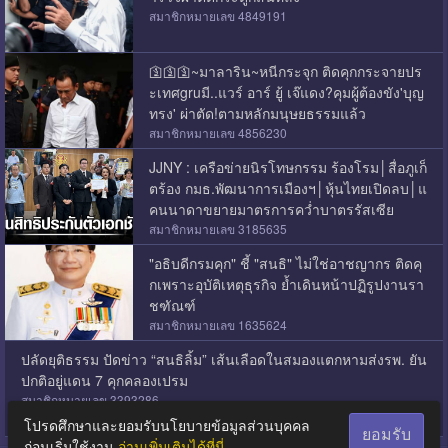
สมาชิกหมายเลข 4849191
🛐🛐🛐~มาลาริน~หนีกระจุก ติดคุกกระจายปร
ะเทศgruมี..แวร์ อาร์ ยู้ เจ๊แดง?คุมผู้ต้องขัง'บุญ
ทรง' ผ่าตัด!ตามหลักมนุษยธรรมแล้ว
สมาชิกหมายเลข 4856230
JJNY : เครือข่ายนิรโทษกรรม ร้องโรม│สื่อภูเก็
ตร้อง กมธ.พัฒนาการเมืองฯ│หุ้นไทยเปิดลบ│แ
คนนาดาขยายมาตรการคว่ำบาตรรัสเซีย
สมาชิกหมายเลข 3185635
"อธิบดีกรมคุก" ชี้ "สนธิ" ไม่ใช่อาชญากร ติดคุ
กเพราะอุบัติเหตุธุรกิจ ย้ำเดินหน้าปฏิรูปงานรา
ชฑัณฑ์
สมาชิกหมายเลข 1635624
ปลัดยุติธรรม ปัดข่าว “สนธิลิ้ม” เส้นเลือดในสมองแตกหามส่งรพ. ยัน
ปกติอยู่แดน 7 คุกคลองเปรม
สมาชิกหมายเลข 3393286
โปรดศึกษาและยอมรับนโยบายข้อมูลส่วนบุคคล
ยอมรับ
ก่อนเริ่มใช้งาน
อ่านเพิ่มเติมได้ที่นี่