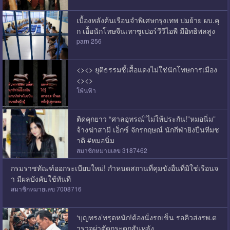
เบื้องหลังค้นเรือนจำพิเศษกรุงเทพ ปมย้าย ผบ.คุ
ก เอื้อนักโทษจีนเทาซูเปอร์วีวีไอพี มีอิทธิพลสูง
parn 256
<><> ยุติธรรมชี้เสื้อแดงไม่ใช่นักโทษการเมือง
<><>
โพ้นฟ้า
ติดคุกยาว “ศาลอุทรณ์”ไม่ให้ประกัน!”หมอนิ่ม”
จ้างฆ่าสามี เอ็กซ์ จักรกฤษณ์ นักกีฬายิงปืนทีมช
าติ #หมอนิ่ม
สมาชิกหมายเลข 3187462
กรมราชทัณฑ์ออกระเบียบใหม่! กำหนดสถานที่คุมขังอื่นที่มิใช่เรือนจ
ำ มีผลบังคับใช้ทันที
สมาชิกหมายเลข 7008716
‘บุญทรง’ทรุดหนัก!ต้องนั่งรถเข็น รอคิวส่งรพ.ต
ำรวจผ่าตัดกระดูกสันหลัง