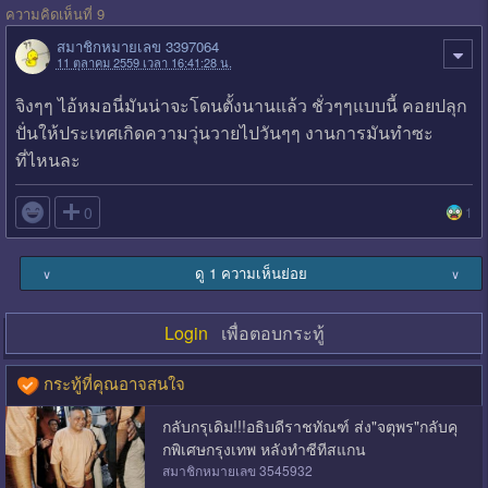
ความคิดเห็นที่ 9
สมาชิกหมายเลข 3397064
11 ตุลาคม 2559 เวลา 16:41:28 น.
จิงๆๆ ไอ้หมอนี่มันน่าจะโดนตั้งนานแล้ว ชั่วๆๆแบบนี้ คอยปลุก
ปั่นให้ประเทศเกิดความวุ่นวายไปวันๆๆ งานการมันทำซะ
ที่ไหนละ

0
1
ดู 1 ความเห็นย่อย
∨
∨
Login
เพื่อตอบกระทู้
กระทู้ที่คุณอาจสนใจ
กลับกรุเดิม!!!อธิบดีราชทัณฑ์ ส่ง"จตุพร"กลับคุ
กพิเศษกรุงเทพ หลังทำซีทีสแกน
สมาชิกหมายเลข 3545932