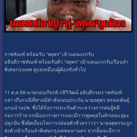
ราชทัณฑ์ พร้อมรับ “จตุพร” เข้าแดนแรกรับ
อธิบดีราชทัณฑ์ พร้อมรับตัว “จตุพร” เข้าแดนแรกรับเรือนจำ
พิเศษกรุงเทพ ดูแลเหมือนผู้ต้องขังทั่วไป
11 ต.ค.59-นายกอบเกียรติ กสิวิวัฒน์ อธิบดีกรมราชทัณฑ์
กล่าวถึงกรณีที่ศาลมีคำสั่งถอนประกัน นายจตุพร พรหมพันธุ์
แกนนำนปช. ซึ่งได้รับการประกันตัวระหว่างการต่อสู้คดี
ก่อการร้าย กรณีออกรายการและมีการพูดคุยในลักษณะยุยง
ปลุกปั่น ซึ่งผิดเงื่อนไขการปล่อยตัวชั่วคราวว่า นายจตุพรจะถูก
ส่งตัวเข้าเรือนจำพิเศษกรุงเทพมหานคร จากนั้นจะมีการ