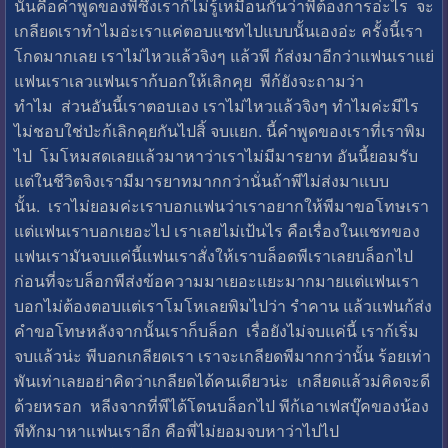
นั้นคือคำพูดของพีซึ่งเราก้ไม่รู้เหมือนกันว่าพีต้องการอ่ะไร จะ
เกลียดเราทำไมอ่ะเราแค่ตอบแชทไปแบบนั้นเองอ่ะ ครั้งนี้เรา
โกดมากเลย เราไม่ไหวแล้วจิงๆ แล้วพี ก้ส่งมาอีกว่าแฟนเราแย่
แฟนเราเลวแฟนเราก้บอกให้เลิกคุย พีก้ยังจะถามว่า
ทำไม ส่วนอันนี้เราตอบเอง เราไม่ไหวแล้วจิงๆ ทำไมค่ะมีไร
ไม่ชอบใช่ป่ะก้เลิกคุยกันไปสิ้ จบแยก. นี้คำพูดของเราที่เราพิม
ไป โมโหมสดเลยแล้วมาหาว่าเราไม่มีมารยาท อันนี้ยอมรับ
แต่ในชีวิตจิงเรามีมารยาทมากกว่านั่นถ้าพีไม่ส่งมาแบบ
นั้น. เราไม่ยอมค่ะเราบอกแฟนว่าเราอยากให้พีมาขอโทษเรา
แต่แฟนเราบอกเยอะไป เราเลยไม่เป้นไร คือเรื่องในแชทของ
แฟนเรามันจบแค่นี้แฟนเราสั่งให้เราบล็อดพีเราเลยบล็อกไป
ก่อนที่จะบล็อกพีส่งข้อความมาเยอะแยะมากมายแต่แฟนเรา
บอกไม่ต้องตอบแต่เราโมโหเลยพิมไปว่า รำคาน แล้วแฟนก้ส่ง
คำขอโทษหลังจากนั้นเราก็บล็อก เรื่อยังไม่จบแค่นี้ เราก้เริ่ม
จบแล้วน่ะ พีบอกเกลียดเรา เราจะเกลียดพีมากกว่านั้น ร้อยเท่า
พันเท่าเลยอย่าคิดว่าเกลียดได้คนเดียวน่ะ เกลียดแล้วม่คิดจะดี
ด้วยหรอก หลีงจากที่พีได้โดนบล็อกไป พีก้เอาเฟสบุ๊คของน้อง
พีทักมาหาแฟนเราอีก คือพี่ไม่ยอมจบหาว่าไปไป