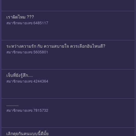
เราผิดไหม ???
สมาชิกหมายเลข 6485117
ระหว่างความรัก กับ ความสบายใจ ควรเลือกอันไหนดี?
สมาชิกหมายเลข 5605801
เจ็บที่ยังรู้สึก....
สมาชิกหมายเลข 4244364
..........
สมาชิกหมายเลข 7815732
เลิกคุยกันคนแบบนี้ดีมั้ย