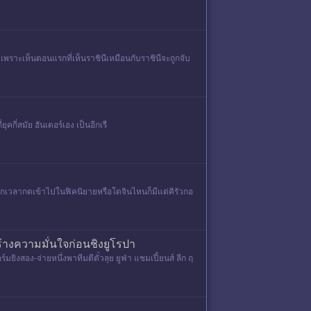
าว เพราะเห็นตอนแรกที่เห็นราชินีเหมือนกับราชินีจะถูกจับ
กี่สมัย ฮันเตอร์เอง เป็นอีกเรื
ากกกกกเวลากดเข้าไปในฟิคนิยายหรือโดจินไหนก็มีแต่คิรัวกอ
ร้างความมั่นใจก่อนชิงยูโรปา
์มยิงสอง-จ่ายหนึ่งพาทีมตีตั๋วลุย ยูฟ่า แชมเปี้ยนส์ ลีก ฤ