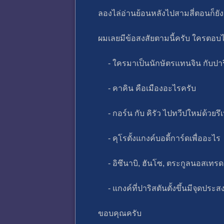
ลองไล่อ่านย้อนหลังไปสามสี่ตอนก็ยัง
ผมเลยมีข้อสงสัยตามนี้ครับ ใครตอบ
- ใครมาเป็นนักษัตรแทนจิน กับปาริสต
- คาคิน คือเมืองอะไรครับ
- กอร์น กับ คิรัว ไปทวีปใหม่ด้วยรึเ
- คุโรตั้งแกงค์บอดี้การ์ดเพื่ออะไร
- อิซึนาบิ, ฮันโซ, ตระกูลนอสเทรด
- แกงค์ที่ปาริสตันตั้งขึ้นมีจุดประส
ขอบคุณครับ