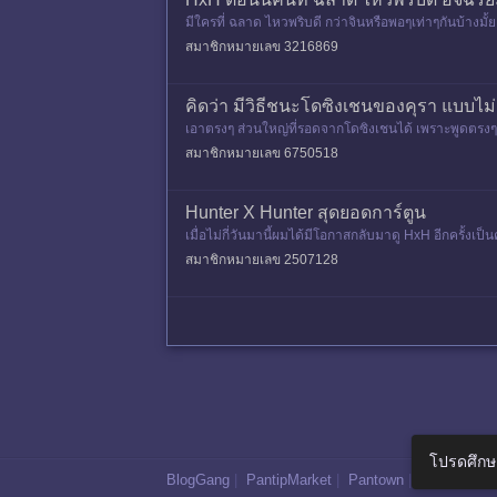
มีใครที่ ฉลาด ไหวพริบดี กว่าจินหรือพอๆเท่าๆกันบ้างมั้ย เช่
สมาชิกหมายเลข 3216869
คิดว่า มีวิธีชนะโดซิงเชนของคุรา แบบไม
เอาตรงๆ ส่วนใหญ่ที่รอดจากโดซิงเชนได้ เพราะพูดตรงๆ
กลับจับเท็จอะไรไม่ได้เ
สมาชิกหมายเลข 6750518
Hunter X Hunter สุดยอดการ์ตูน
เมื่อไม่กี่วันมานี้ผมได้มีโอกาสกลับมาดู HxH อีกครั้งเ
องนี้ใน
สมาชิกหมายเลข 2507128
โปรดศึกษ
BlogGang
|
PantipMarket
|
Pantown
|
Maggang