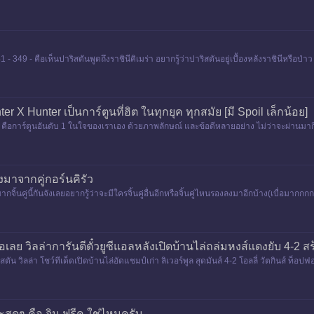
 - 349 - คือเห็นปาริสตันพูดถึงราชินีคิเมร่า อยากรู้ว่าปาริสตันอยู่เบื้องหลังราชินีหรือป่
er X Hunter เป็นการ์ตูนที่ฮิต ในทุกยุค ทุกสมัย [มี Spoil เล็กน้อย]
 คือการ์ตูนอันดับ 1 ในใจของเราเอง ด้วยภาพลักษณ์ และข้อดีหลายอย่าง ไม่ว่าจะผ่านมากี่ยุค
มาจากคู่กอร์นคิรัว
ากจิ้นคู่นี้กันจังเลยอยากรู้ว่าจะมีใครจิ้นคู่อื่นอีกหรือจิ้นคู่ไหนรองลงมาอีกบ้าง(เบื่อม
ลย วิลล่าการันตีตั๋วยูซีแอลหลังเปิดบ้านไล่ถล่มหงส์แดงยับ 4-2 ส
น วิลล่า โชว์ทีเด็ดเปิดบ้านไล่อัดแชมป์เก่า ลิเวอร์พูล สุดมันส์ 4-2 โอลลี่ วัตกินส์ ท็อปฟอร
ะสุดๆ คือ จิน ฟรีค ใช่ไหมครับ