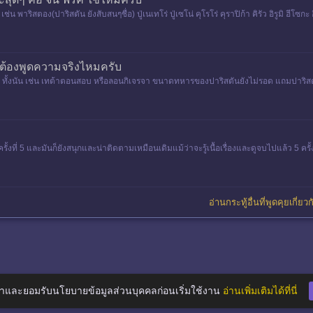
น พาริสตอง(ปาริสตัน ยังสับสนๆชื่อ) ปู่เนเทโร่ ปู่เซโน่ คุโรโร่ คุราปิก้า คิรัว อิรูมิ ฮีโซกะ อ
่ต้องพูดความจริงไหมครับ
 ทั้งนัน เช่น เทต้าตอนสอบ หรือลอนกิเจรจา ขนาดทหารของปาริสตันยังไม่รอด แถมปาริสต
ป็นครั้งที่ 5 และมันก็ยังสนุกและน่าติดตามเหมือนเดิมแม้ว่าจะรู้เนื้อเรื่องและดูจบไปแล้ว
อ่านกระทู้อื่นที่พูดคุยเกี่ย
าและยอมรับนโยบายข้อมูลส่วนบุคคลก่อนเริ่มใช้งาน
อ่านเพิ่มเติมได้ที่นี่