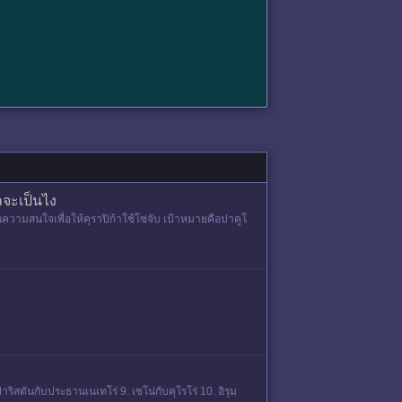
ลจะเป็นไง
นความสนใจเพื่อให้คุราปิก้าใช้โซ่จับ เป้าหมายคือปาคูโ
 ปาริสตันกับประธานเนเทโร่ 9. เซโน่กับคุโรโร่ 10. อิรุม