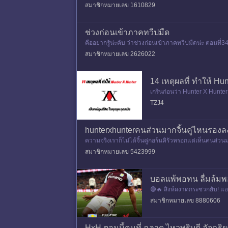
สมาชิกหมายเลข 1610829
ช่วงก่อนเข้าภาคทวีปมืด
คืออยากรู้น่ะคับ ว่าช่วงก่อนเข้าภาคทวีปมืดน่ะ ตอนที่341
แล
สมาชิกหมายเลข 2626022
14 เหตุผลที่ ทำให้ Hunt
เกริ่นก่อนว่า Hunter X Hunter
TZJ4
hunterxhunterคนส่วนมากจิ้นคู่ไหนรองลง
ความจริงเราก็ไม่ได้จิ้นคู่กอร์นคิรัวหรอกแต่เห็นคนส่วนม
ร์นตล
สมาชิกหมายเลข 5423999
บอลแพ้พอทน ลื่มล้มพอเ
🟣🔥 สิงห์ผงาดกระซวกยับ! แอสตั
ดูกาลหน้าได้สำเร็จ หลังเก็
สมาชิกหมายเลข 8880606
HxH ตอนนี้คนที่ ฉลาด ไหวพริบดี อัจฉริย