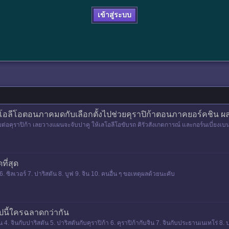
เข้าสู่ระบบ
เลโอลีโอตอนภาคมดกับเลือกตั้งไปช่วยคุราปิก้าตอนภาคยอร์คชิน ผ
ัยต่อคุราปิก้า เลยวางแผนจะจับปาคู ให้เลโอลีโอขับรถ คิรัวสังเกตการณ์ และกอร์นเบี่ยงเบ
ที่สุด
่ 6. ซิลเวอร์ 7. ปาริสตัน 8. บูฟ 9. จิน 10. คนอื่น ๆ ขอเหตุผลด้วยนะคับ
นี้ใครฉลาดกว่ากัน
ตัน 4. จินกับปาริสตัน 5. ปาริสตันกับคุราปิก้า 6. คุราปิก้ากับจิน 7. จินกับประธานเนเทโร่ 8.