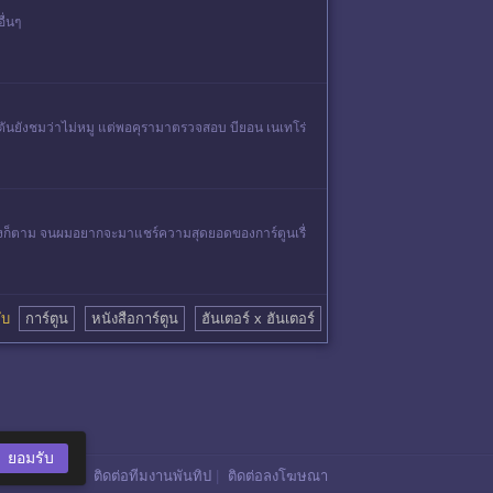
ื่นๆ
ันยังชมว่าไม่หมู แต่พอคุรามาตรวจสอบ บียอน เนเทโร่
 5 ครั้งก็ตาม จนผมอยากจะมาแชร์ความสุดยอดของการ์ตูนเรื่
วกับ
การ์ตูน
หนังสือการ์ตูน
ฮันเตอร์ x ฮันเตอร์
ยอมรับ
ติดต่อทีมงานพันทิป
|
ติดต่อลงโฆษณา