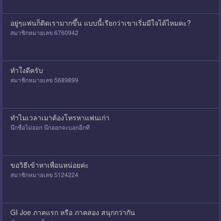
อยู่ๆแฟนก็ติดเรามากขึ้น แบบนี้เรียกว่าเขาเริ่มมีใจได้ไหมคะ?
สมาชิกหมายเลข 6760942
ทำใงดีครับ
สมาชิกหมายเลข 5689899
ทำไมเวลาเมาต้องโทรหาแฟนเก่า
นึกชื่อไม่ออก นึกออกจะบอกอีกที
ขอวิธีเข้าหาเพื่อนหน่อยค่ะ
สมาชิกหมายเลข 5124224
GI Joe ภาคแรก หรือ ภาคสอง สนุกกว่ากัน