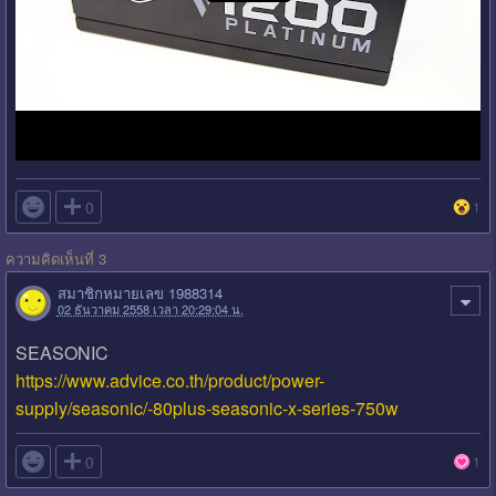

0
1
ความคิดเห็นที่ 3
สมาชิกหมายเลข 1988314
02 ธันวาคม 2558 เวลา 20:29:04 น.
SEASONIC
https://www.advice.co.th/product/power-
supply/seasonic/-80plus-seasonic-x-series-750w

0
1