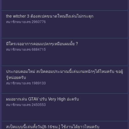
the witcher 3 ต้องสเปคขนาดใหณถึงเล่นไม่กระตุก
สมาชิกหมายเลข 2960776
มีใครเจออาการคอมแปลกๆเหมือนผมมั้ย ?
สมาชิกหมายเลข 6884715
ประกอบคอมใหม่ สเป็คคอมประมาณนี้เล่นเกมหนักๆได้ไหมครับ ขอผู้
รู้หน่อยครับ
สมาชิกหมายเลข 1989133
ผมอยากเล่น GTAV ปรับ Very High อ่ะครับ
สมาชิกหมายเลข 2450553
สเป็คแบบนี้เล่นทั้งวัน[8-16ชม.] ใช้งานได้ยาวไหมครับ