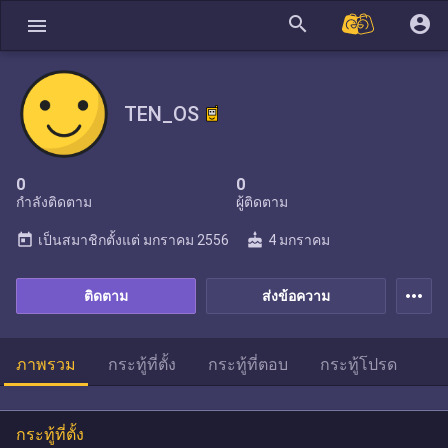
search
account_circle
menu
TEN_OS
0
0
กำลังติดตาม
ผู้ติดตาม
today
cake
เป็นสมาชิกตั้งแต่
มกราคม 2556
4 มกราคม
more_horiz
ติดตาม
ส่งข้อความ
ภาพรวม
กระทู้ที่ตั้ง
กระทู้ที่ตอบ
กระทู้โปรด
กระทู้ที่ตั้ง