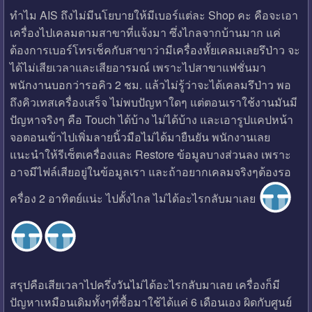
ทำไม AIS ถึงไม่มีนโยบายให้มีเบอร์แต่ละ Shop คะ คือจะเอา
เครื่องไปเคลมตามสาขาที่แจ้งมา ซึ่งไกลจากบ้านมาก แค่
ต้องการเบอร์โทรเช็คกับสาขาว่ามีเครื่องหั้ยเคลมเลยรึป่าว จะ
ได้ไม่เสียเวลาและเสียอารมณ์ เพราะไปสาขาแฟชั่นมา
พนักงานบอกว่ารอคิว 2 ชม. แล้วไม่รู้ว่าจะได้เคลมรึป่าว พอ
ถึงคิวเทสเครื่องเสร็จ ไม่พบปัญหาใดๆ แต่ตอนเราใช้งานมันมี
ปัญหาจริงๆ คือ Touch ได้บ้าง ไม่ได้บ้าง และเอารูปแคปหน้า
จอตอนเข้าไปเพิ่มลายนิ้วมือไม่ได้มายืนยัน พนักงานเลย
แนะนำให้รีเซ็ตเครื่องและ Restore ข้อมูลบางส่วนลง เพราะ
อาจมีไฟล์เสียอยู่ในข้อมูลเรา และถ้าอยากเคลมจริงๆต้องรอ
ครื่อง 2 อาทิตย์แน่ะ ไปตั้งไกล ไม่ได้อะไรกลับมาเลย
สรุปคือเสียเวลาไปครึ่งวันไม่ได้อะไรกลับมาเลย เครื่องก็มี
ปัญหาเหมือนเดิมทั้งๆที่ซื้อมาใช้ได้แค่ 6 เดือนเอง ผิดกับศูนย์