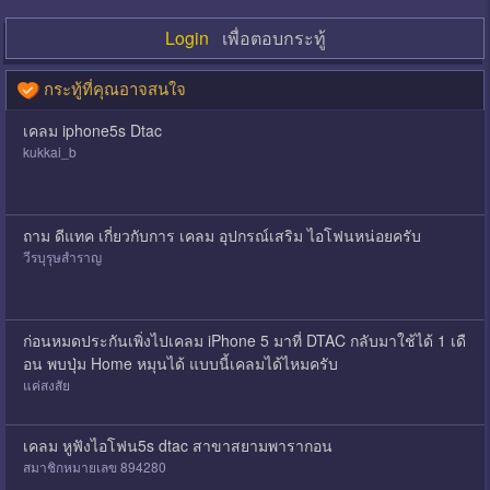
Login
เพื่อตอบกระทู้
กระทู้ที่คุณอาจสนใจ
เคลม iphone5s Dtac
kukkai_b
ถาม ดีแทค เกี่ยวกับการ เคลม อุปกรณ์เสริม ไอโฟนหน่อยครับ
วีรบุรุษสำราญ
ก่อนหมดประกันเพิ่งไปเคลม iPhone 5 มาที่ DTAC กลับมาใช้ได้ 1 เดื
อน พบปุ่ม Home หมุนได้ แบบนี้เคลมได้ไหมครับ
แค่สงสัย
เคลม หูฟังไอโฟน5s dtac สาขาสยามพารากอน
สมาชิกหมายเลข 894280