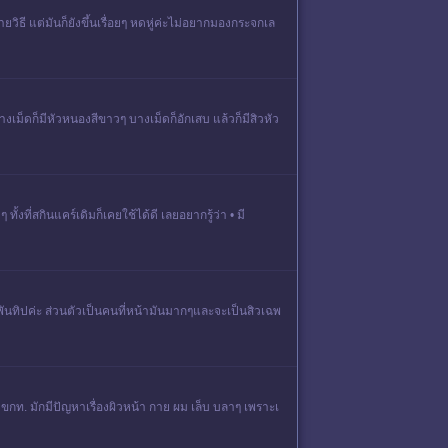
ยวิธี แต่มันก็ยังขึ้นเรื่อยๆ หดหู่ค่ะไม่อยากมองกระจกเล
างเม็ดก็มีหัวหนองสีขาวๆ บางเม็ดก็อักเสบ แล้วก็มีสิวหัว
้งที่สกินแคร์เดิมก็เคยใช้ได้ดี เลยอยากรู้ว่า • มี
ะทู้พันทิปค่ะ ส่วนตัวเป็นคนที่หน้ามันมากๆและจะเป็นสิวเฉพ
ขกท. มักมีปัญหาเรื่องผิวหน้า กาย ผม เล็บ บลาๆ เพราะเ