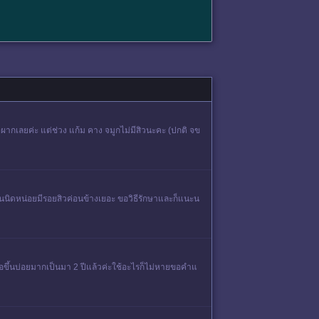
ากเลยค่ะ แต่ช่วง แก้ม คาง จมูกไม่มีสิวนะคะ (ปกติ จข
ตันนิดหน่อยมีรอยสิวค่อนข้างเยอะ ขอวิธีรักษาและก็แนะน
อขึ้นบ่อยมากเป็นมา 2 ปีแล้วค่ะใช้อะไรก็ไม่หายขอคำแ