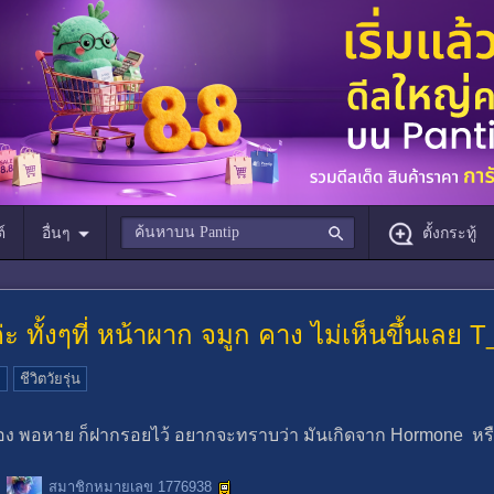
์
อื่นๆ
ตั้งกระทู้
่ะ ทั้งๆที่ หน้าผาก จมูก คาง ไม่เห็นขึ้นเลย 
ม
ชีวิตวัยรุ่น
วหนอง พอหาย ก็ฝากรอยไว้ อยากจะทราบว่า มันเกิดจาก Hormone หร
สมาชิกหมายเลข 1776938