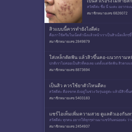
เป็นสิวเรื้อรังไม่หายส
สวัสดีค่ะ ชื่อ นี่ นะคะ อยากจ
ย ขาดความมั่นใจ หน้าสดก็ไม
สมาชิกหมายเลข 6826072
สิวแบบนี้ควรทำยังไงดีค่ะ
คือเราใช้ครีมในเน็ตตัวนึงแล้วหน้าเราเป็นสิวเม็ดเล็กๆข
ดำๆด้วย
สมาชิกหมายเลข 2849879
ใส่เหล็กดัดฟัน แล้วสิวขึ้นคอ-แนวกรามห
ปกติเราไม่ค่อยเป็นสิวที่คอเลย แต่ตั้งแต่จัดฟัน สิวตรงแน
สมาชิกหมายเลข 8873694
เป็นสิว ควรใช้ยาตัวไหนดีคะ
สวัสดีค่ะ คือจขกท.ยังอยู่ในช่วงวัยรุ่นอยู่ค่ะ แล้วมีสิว
าะ
สมาชิกหมายเลข 5403183
แชร์ไอเท็มเพิ่มความสวย ดูแลตัวเองกันห
สวัสดีค่ะ ทุกคน อยากให้ทุกๆท่านมาแชร์กันหน่อยค่ะ ว่า
ป็นด้วยกรรม
สมาชิกหมายเลข 2454937