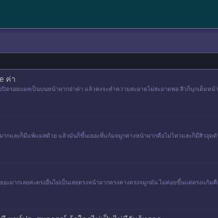
e ค่า
์เพื่อปิดรอยแผลเป็นบนหน้าผากอ่าค่า แล้วคงจะทำความสะอาดไม่สะอาดพอ สิวก็บุกเต็มหน้าผ
าผากและก็มีแพ้แมสด้วย แล้วมันก็ขึ้นเยอะที่แก้มจมูกคางหน้าผากคือไม่ไหวและก็มีสิวอุด
มเยอะมากเลยค่ะตรงอื่นไม่เป็นเลยตรงหน้าผากตรงคางตรงจมูกมัน ไม่ค่อยขึ้นแต่ตรงแก้มคื