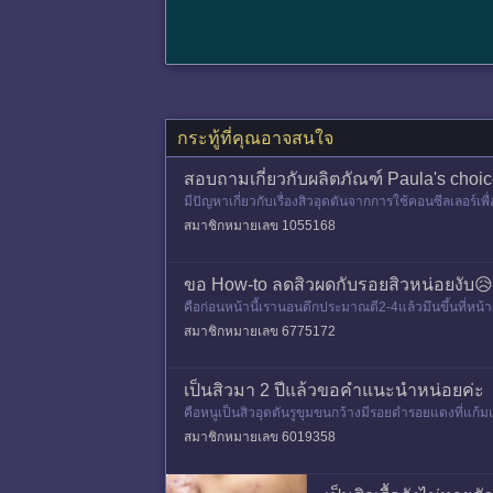
กระทู้ที่คุณอาจสนใจ
สอบถามเกี่ยวกับผลิตภัณฑ์ Paula's choic
มีปัญหาเกี่ยวกับเรื่องสิวอุดตันจากการใช้คอนซีลเลอร
กท เป็นคนไม่ค่อย
สมาชิกหมายเลข 1055168
ขอ How-to ลดสิวผดกับรอยสิวหน่อยงับ😥
คือก่อนหน้านี้เรานอนดึกประมาณตี2-4แล้วมึนขึ้นที่หน้
ำสกินแคร์ตั้งแต
สมาชิกหมายเลข 6775172
เป็นสิวมา 2 ปีแล้วขอคำแนะนำหน่อยค่ะ
คือหนูเป็นสิวอุดตันรูขุมขนกว้างมีรอยดำรอยแดงที่แก้
นะนำหน่อยนะคะ
สมาชิกหมายเลข 6019358