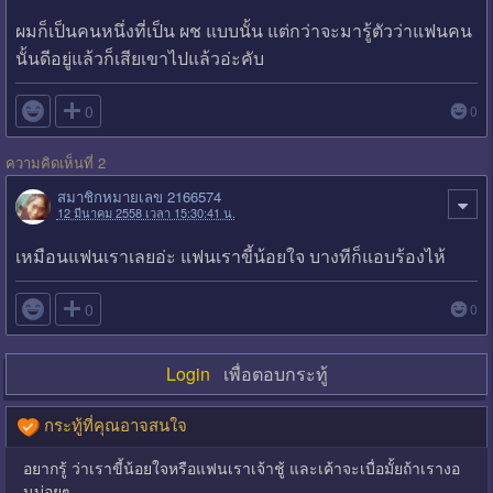
ผมก็เป็นคนหนึ่งที่เป็น ผช แบบนั้น แต่กว่าจะมารู้ตัวว่าแฟนคน
นั้นดีอยู่แล้วก็เสียเขาไปแล้วอ่ะคับ

0
0
ความคิดเห็นที่ 2
สมาชิกหมายเลข 2166574
12 มีนาคม 2558 เวลา 15:30:41 น.
เหมือนแฟนเราเลยอ่ะ แฟนเราขี้น้อยใจ บางทีก็แอบร้องไห้

0
0
Login
เพื่อตอบกระทู้
กระทู้ที่คุณอาจสนใจ
อยากรู้ ว่าเราขี้น้อยใจหรือแฟนเราเจ้าชู้ และเค้าจะเบื่อมั้ยถ้าเรางอ
นบ่อยๆ