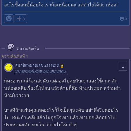
อะไรขี้งอนขี้น้อยใจ เราก้อเหนื่อยนะ แต่ทำไงได้ล่ะ เห้ออ!

0
0
2
ความคิดเห็น
ความคิดเห็นที่ 1
สมาชิกหมายเลข 2111213
19 กุมภาพันธ์ 2558 เวลา 18:52:32 น.
ก็คงอารมณ์ร้อนอ่ะคับ แต่ลองไปคุยกับเขาลองใช้เวลาสัก
หน่อยเคลียเรื่องนี้ให้จบ แล้วห้ามก็คือ ห้ามประชด หว้ามด่า
ห้ามโวยวาย
บางทีถ้าแฟนคุณพดอะไรก็ใจเย็นๆนะคับ อย่าพึ่งรีบตอบไร
ไป เช่น ถ้าเคลียแล้วไม่ถูกใจเขา แล้วเขาบอกเลิกอย่าไป
ประชดนะคับ ยกเว้น ว่าจะไม่ไหวจิงๆ