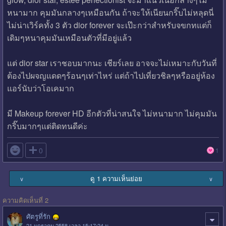
หนามาก คุมมันกลางๆเหมือนกัน ถ้าจะให้เนียนกริ๊บไม่หลุดนี่
ไม่น่าเวิร์คทั้ง 3 ตัว dior forever จะเป๊ะกว่าสำหรับจขกทแต่ก็
เดิมๆหนาคุมมันเหมือนตัวที่มีอยู่แล้ว
แต่ dior star เราชอบมากนะ เชียร์เลย อาจจะไม่เหมาะกับวันที่
ต้องไปผจญแดดๆร้อนๆเท่าไหร่ แต่ถ้าไปเที่ยวชิลๆหรืออยู่ห้อง
แอร์นับว่าโอเคมาก
มี Makeup forever HD อีกตัวที่น่าสนใจ ไม่หนามาก ไม่คุมมัน
กริ๊บมากๆแต่ติดทนดีค่ะ

0
1
ดู 1 ความเห็นย่อย
∨
∨
ความคิดเห็นที่ 2
ศัตรูที่รัก
21 มกราคม 2558 เวลา 15:17:24 น.