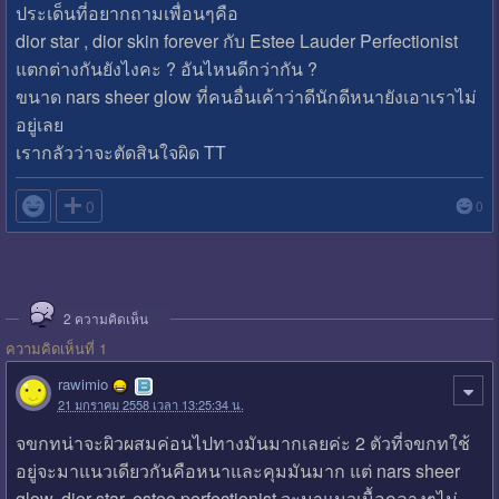
ประเด็นที่อยากถามเพื่อนๆคือ
dior star , dior skin forever กับ Estee Lauder Perfectionist
แตกต่างกันยังไงคะ ? อันไหนดีกว่ากัน ?
ขนาด nars sheer glow ที่คนอื่นเค้าว่าดีนักดีหนายังเอาเราไม่
อยู่เลย
เรากลัวว่าจะตัดสินใจผิด TT

0
0
2
ความคิดเห็น
ความคิดเห็นที่ 1
rawimio
21 มกราคม 2558 เวลา 13:25:34 น.
จขกทน่าจะผิวผสมค่อนไปทางมันมากเลยค่ะ 2 ตัวที่จขกทใช้
อยู่จะมาแนวเดียวกันคือหนาและคุมมันมาก แต่ nars sheer
glow, dior star, estee perfectionist จะมาแนวเนื้อกลางๆไม่