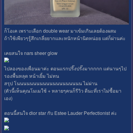
ก็โอเค เพราะเลือก double wear มาเข้มเกินเลยต้องผสม
ถ้าใช้เพียวๆรู้สึกเกลี่ยยากและหนักหน้านิดหน่อย แต่ก็ผ่านค่ะ
เคยสนใจ nars sheer glow
ไปลองของเพื่อนมาค่ะ ตอนแรกปริ๊งปรั๊งมากกกก แต่นานๆไป
รองพื้นหลุด หน้าเยิ้ม ไม่ทน
สรุป โนนนนนนนนนนนนนนนนนนนน ไม่ผ่าน
(ตัวนี้เห็นคุณโมเมใช้ + หลายๆคนก็รีวิว ดีนะที่เราไม่ซื้อมา
เอง)
ตอนนี้สนใจ dior star กับ Estee Lauder Perfectionist ค่ะ