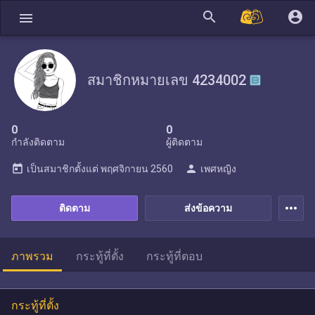
search
account_circle
menu
สมาชิกหมายเลข 4234002
0
0
กำลังติดตาม
ผู้ติดตาม
today
person
เป็นสมาชิกตั้งแต่
พฤศจิกายน 2560
เพศหญิง
more_horiz
ติดตาม
ส่งข้อความ
ภาพรวม
กระทู้ที่ตั้ง
กระทู้ที่ตอบ
กระทู้ที่ตั้ง