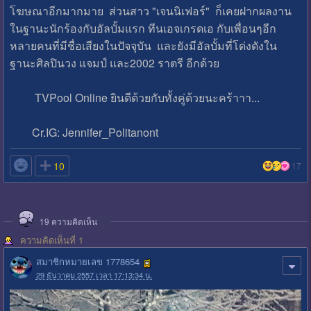
โฆษณาอีกมากมาย ส่วนสาว "เจนนิเฟอร์" ก็เคยฝากผลงาน
ในฐานะนักร้องกับอัลบั้มแรก ทีนเอจเกรดเอ กับเพื่อนๆอีก
หลายคนที่มีชื่อเสียงในปัจจุบัน และยังมีอัลบั้มที่โด่งดังใน
ฐานะศิลปินวง แจมป์ และ2002 ราตรี อีกด้วย
TVPool Online ยินดีด้วยกับทั้งคู่ด้วยนะคร้าาา...
Cr.IG: Jennifer_Politanont

10
17
19
ความคิดเห็น
ความคิดเห็นที่ 1
สมาชิกหมายเลข 1778654
29 ธันวาคม 2557 เวลา 17:13:34 น.