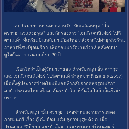
คบกันมายาวนานมากสำหรับ นักแสดงหนุ่ม "อั๋น
ศราวุธ นวแสงอรุณ" และนักร้องสาว "เจนนี่ เจนนิเฟอร์ โปลิ
ตานนท์" ที่เตรียมบินกลับมาเมืองไทย หลังจากไปทำธุรกิจร้าน
อาหารที่สหรัฐอเมริกา เพื่อกลับมาจัดงานวิวาห์ หลังคบหา
ดูใจกันมายาวนานเกือบ 20 ปี
เรียกได้ว่าเป็นคู่รักมาราธอน สำหรับหนุ่ม อั๋น ศราวุธ
และ เจนนี่ เจนนิเฟอร์ โปลิตานนท์ ล่าสุดข่าวดี (28 ธ.ค.2557)
เมื่อทั้งคู่ประกาศว่าเตรียมบินลัดฟ้ากลับจากสหรัฐอเมริกา
มายังประเทศไทย เพื่อมาลั่นระฆังวิวาห์กันในปีหน้านี้แล้วล่ะ
คร่าาา
สำหรับหนุ่ม "อั๋น ศราวุธ" เคยฟากผลงานการแสดง
ภาพยนตร์ เรื่อง ตุ๋ ต๊ะ ต๋อม แต๋ม สุภาพบุรุษ ตัว ต. เมื่อ
ประมาณ 20ปีก่อน และยังมีผลงานละครและพรีเซนเตอร์