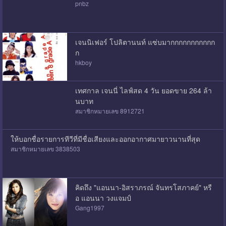
pnbz
เจนนิเฟอร์ โปลิตานนท์ แซ่บมากกกกกกกกกกก
ก
hkboy
เทศกาล เจนนี่ ไลฟ์สด 4 วัน ยอดขาย 264 ล้า
นบาท
สมาชิกหมายเลข 8912721
ให้บอกชื่อรายการทีวีที่มีชื่อเสียงและออกอากาศมายาวนานที่สุด
สมาชิกหมายเลข 3838503
คิดถึง "แอนนา-อิสราภรณ์ จันทรโสภาคย์" หรื
อ แอนนา วงแจมป์
Gang1997