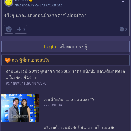
30 ธันวาคม 2557 เวลา 23:09:44 น.
จริงๆ น่าจะแต่งก่อนย้ายรกรากไปอเมริกา

0
0
Login
เพื่อตอบกระทู้
กระทู้ที่คุณอาจสนใจ
งานแต่งเจนี่ 5 สาวๆสมาชิก วง 2002 ราตรี แท็กทีม แดนซ์แบบจัดเต็
มในเพลง จีนี่จ๋าา
สมาชิกหมายเลข 1876376
เจนนี่กับอั๋น.....แต่งแน่นะ???
777 เดซิเบล
พรีเวดดิ้ง เจนนิเฟอร์ อั๋น หวานโรแมนติก