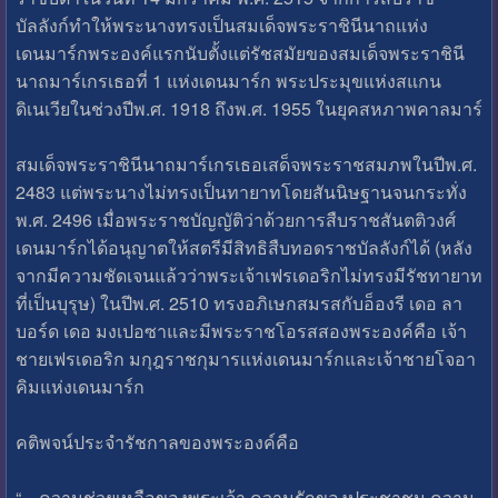
บัลลังก์ทำให้พระนางทรงเป็นสมเด็จพระราชินีนาถแห่ง
เดนมาร์กพระองค์แรกนับตั้งแต่รัชสมัยของสมเด็จพระราชินี
นาถมาร์เกรเธอที่ 1 แห่งเดนมาร์ก พระประมุขแห่งสแกน
ดิเนเวียในช่วงปีพ.ศ. 1918 ถึงพ.ศ. 1955 ในยุคสหภาพคาลมาร์
สมเด็จพระราชินีนาถมาร์เกรเธอเสด็จพระราชสมภพในปีพ.ศ.
2483 แต่พระนางไม่ทรงเป็นทายาทโดยสันนิษฐานจนกระทั่ง
พ.ศ. 2496 เมื่อพระราชบัญญัติว่าด้วยการสืบราชสันตติวงศ์
เดนมาร์กได้อนุญาตให้สตรีมีสิทธิสืบทอดราชบัลลังก์ได้ (หลัง
จากมีความชัดเจนแล้วว่าพระเจ้าเฟรเดอริกไม่ทรงมีรัชทายาท
ที่เป็นบุรุษ) ในปีพ.ศ. 2510 ทรงอภิเษกสมรสกับอ็องรี เดอ ลา
บอร์ด เดอ มงเปอซาและมีพระราชโอรสสองพระองค์คือ เจ้า
ชายเฟรเดอริก มกุฎราชกุมารแห่งเดนมาร์กและเจ้าชายโจอา
คิมแห่งเดนมาร์ก
คติพจน์ประจำรัชกาลของพระองค์คือ
“ ความช่วยเหลือของพระเจ้า ความรักของประชาชน ความ