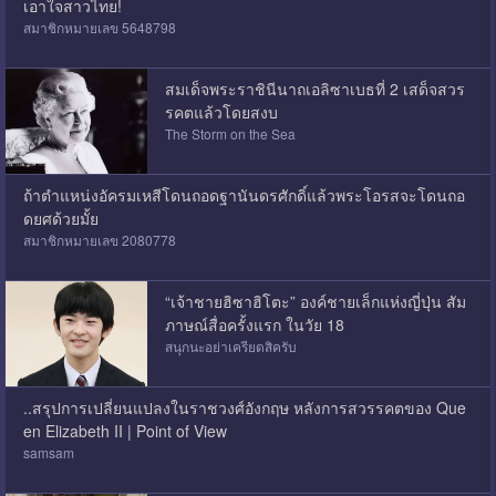
เอาใจสาวไทย!
สมาชิกหมายเลข 5648798
สมเด็จพระราชินีนาถเอลิซาเบธที่ 2 เสด็จสวร
รคตแล้วโดยสงบ
The Storm on the Sea
ถ้าตำแหน่งอัครมเหสีโดนถอดฐานันดรศักดิ์แล้วพระโอรสจะโดนถอ
ดยศด้วยมั้ย
สมาชิกหมายเลข 2080778
“เจ้าชายฮิซาฮิโตะ” องค์ชายเล็กแห่งญี่ปุ่น สัม
ภาษณ์สื่อครั้งแรก ในวัย 18
สนุกนะอย่าเครียดสิครับ
..สรุปการเปลี่ยนแปลงในราชวงศ์อังกฤษ หลังการสวรรคตของ Que
en Elizabeth II | Point of View
samsam