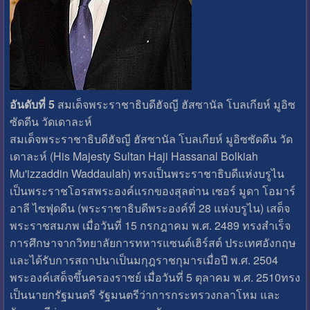
อันดับที่ 5
สมเด็จพระราชาธิบดีฮัจญี ฮัสซานัล โบลเกียห์ มูอิซ
ซัดดีน วัดเดาละห์
สมเด็จพระราชาธิบดีฮัจญี ฮัสซานัล โบลเกียห์ มูอิซซัดดีน วัด
เดาละห์ (His Majesty Sultan Haji Hassanal Bolkiah
Mu'izzaddin Waddaulah) ทรงเป็นพระราชาธิบดีแห่งบรูไน
เป็นพระราชโอรสพระองค์แรกของสุลต่าน เซอร์ มูดา โอมาร์
อาลี ไซฟุดดีน (พระราชาธิบดีพระองค์ที่ 28 แห่งบรูไน) เสด็จ
พระราชสมภพ เมื่อวันที่ 15 กรกฎาคม พ.ศ. 2489 ทรงสำเร็จ
การศึกษาจากวิทยาลัยการทหารแซนด์เฮิร์สต์ ประเทศอังกฤษ
และได้รับการสถาปนาเป็นมกุฎราชกุมารเมื่อปี พ.ศ. 2504
พระองค์เสด็จขึ้นครองราชย์ เมื่อวันที่ 5 ตุลาคม พ.ศ. 2510ทรง
เป็นนายกรัฐมนตรี รัฐมนตรีว่าการกระทรวงกลาโหม และ