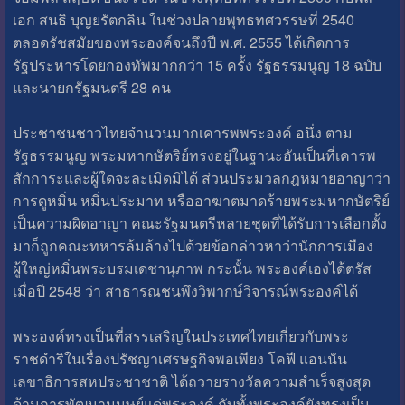
เอก สนธิ บุญยรัตกลิน ในช่วงปลายพุทธทศวรรษที่ 2540
ตลอดรัชสมัยของพระองค์จนถึงปี พ.ศ. 2555 ได้เกิดการ
รัฐประหารโดยกองทัพมากกว่า 15 ครั้ง รัฐธรรมนูญ 18 ฉบับ
และนายกรัฐมนตรี 28 คน
ประชาชนชาวไทยจำนวนมากเคารพพระองค์ อนึ่ง ตาม
รัฐธรรมนูญ พระมหากษัตริย์ทรงอยู่ในฐานะอันเป็นที่เคารพ
สักการะและผู้ใดจะละเมิดมิได้ ส่วนประมวลกฎหมายอาญาว่า
การดูหมิ่น หมิ่นประมาท หรืออาฆาตมาดร้ายพระมหากษัตริย์
เป็นความผิดอาญา คณะรัฐมนตรีหลายชุดที่ได้รับการเลือกตั้ง
มาก็ถูกคณะทหารล้มล้างไปด้วยข้อกล่าวหาว่านักการเมือง
ผู้ใหญ่หมิ่นพระบรมเดชานุภาพ กระนั้น พระองค์เองได้ตรัส
เมื่อปี 2548 ว่า สาธารณชนพึงวิพากษ์วิจารณ์พระองค์ได้
พระองค์ทรงเป็นที่สรรเสริญในประเทศไทยเกี่ยวกับพระ
ราชดำริในเรื่องปรัชญาเศรษฐกิจพอเพียง โคฟี แอนนัน
เลขาธิการสหประชาชาติ ได้ถวายรางวัลความสำเร็จสูงสุด
ด้านการพัฒนามนุษย์แด่พระองค์ กับทั้งพระองค์ยังทรงเป็น