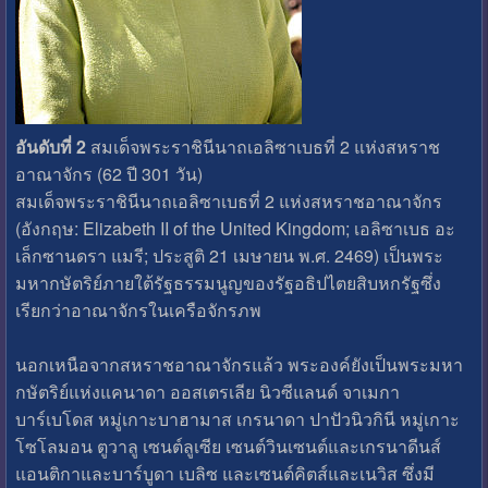
อันดับที่ 2
สมเด็จพระราชินีนาถเอลิซาเบธที่ 2 แห่งสหราช
อาณาจักร (62 ปี 301 วัน)
สมเด็จพระราชินีนาถเอลิซาเบธที่ 2 แห่งสหราชอาณาจักร
(อังกฤษ: Elizabeth II of the United Kingdom; เอลิซาเบธ อะ
เล็กซานดรา แมรี; ประสูติ 21 เมษายน พ.ศ. 2469) เป็นพระ
มหากษัตริย์ภายใต้รัฐธรรมนูญของรัฐอธิปไตยสิบหกรัฐซึ่ง
เรียกว่าอาณาจักรในเครือจักรภพ
นอกเหนือจากสหราชอาณาจักรแล้ว พระองค์ยังเป็นพระมหา
กษัตริย์แห่งแคนาดา ออสเตรเลีย นิวซีแลนด์ จาเมกา
บาร์เบโดส หมู่เกาะบาฮามาส เกรนาดา ปาปัวนิวกินี หมู่เกาะ
โซโลมอน ตูวาลู เซนต์ลูเซีย เซนต์วินเซนต์และเกรนาดีนส์
แอนติกาและบาร์บูดา เบลิซ และเซนต์คิตส์และเนวิส ซึ่งมี