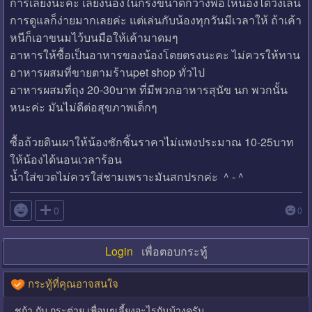
การเลี้ยงนะคะ เลี้ยงน้องในกรงขนาดกว้างพอให้น้องได้วิ่งเล่น
การดูแลก็ง่ายมากเลยค่ะ แต่เล่นกับน้องทุกวันมีเวลาให้ ถ้าเค้า
หนีก็เอาขนมไว้บนมือให้เค้ามาดมๆ
อาหารให้ซื้อเป็นอาหารของน้องโดยตรงนะคะ ไม่ควรให้ทาน
อาหารผสมที่ขายตามร้านpet shop ทั่วไป
อาหารผสมที่ถุง 20-30บาท ที่มีพวกอาหารสุนัข นก พวกนั้น
หนะค่ะ มันไม่ดีต่อสุขภาพเด็กๆ
ซื้อถ้วยดินเผาให้น้องซักชิ้นราคาไม่แพงประมาณ 10-25บาท
ให้น้องได้นอนเวลาร้อน
น้ำใส่ขวดไม่ควรใส่ชามเพราะมันสกปรกค่ะ ^ - ^

0
0
Login
เพื่อตอบกระทู้
กระทู้ที่คุณอาจสนใจ
ชูก้า กับ กระต่าย เพื่อนๆเลี้ยงอะไรกันบ้างครับ