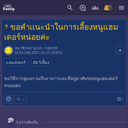
close
ขอคำเเนะนำในการเลี้ยงหนูแฮม
เตอร์หน่อยค่ะ
สมาชิกหมายเลข 1166103
04 ธันวาคม 2557 เวลา 21:19:02 น.
แฮมสเตอร์
สัตว์เลี้ยง
ขอวิธีการดูเเลรวมถึงอาหารเเละที่อยู่อาศัยขอหนูแฮมเตอร์
หน่อยค่ะ

0
0
3
ความคิดเห็น