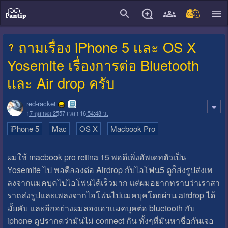
close
ถามเรื่อง iPhone 5 เเละ OS X
Yosemite เรื่องการต่อ Bluetooth
เเละ Air drop ครับ
red-racket
17 ตุลาคม 2557 เวลา 16:54:48 น.
iPhone 5
Mac
OS X
Macbook Pro
ผมใช้ macbook pro retina 15 พอดีเพิ่งอัพเดทตัวเป็น
Yosemite ไป พอดีลองต่อ Airdrop กับไอโฟน5 ดูก็ส่งรูปส่งเพ
ลงจากเเมคบุคไปไอโฟนได้เร็วมาก เเต่ผมอยากทราบว่าเราสา
ราถส่งรูปเเละเพลงจากไอโฟนไปเเมคบุคโดยผ่าน airdrop ได้
มั้ยคับ เเละอีกอย่างผมลองเอาเเมคบุคต่อ bluetooth กับ
iphone ดูปรากดว่ามันไม่ connect กัน ทั้งๆที่มันหาชื่อกันเจอ