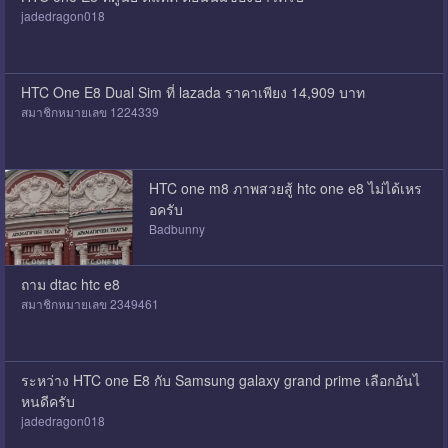
jadedragon018
HTC One E8 Dual Sim ที่ lazada ราคาเพียง 14,909 บาท
สมาชิกหมายเลข 1224339
HTC one m8 ภาพสวยสู้ htc one e8 ไม่ได้เหร
อครับ
Badbunny
ถาม dtac htc e8
สมาชิกหมายเลข 2349461
ระหว่าง HTC one E8 กับ Samsung galaxy grand prime เลือกอันไ
หนดีครับ
jadedragon018