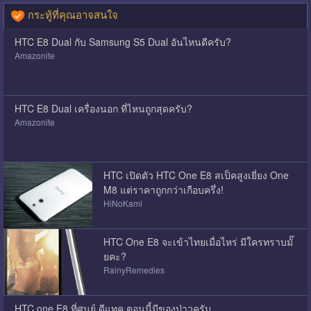
กระทู้ที่คุณอาจสนใจ
HTC E8 Dual กับ Samsung S5 Dual อันไหนดีครับ?
Amazonite
HTC E8 Dual เครื่องนอก ที่ไหนถูกสุดครับ?
Amazonite
HTC เปิดตัว HTC One E8 สเป็คสูงเยี่ยง One
M8 แต่ราคาถูกกว่าเกือบครึ่ง!
HiNoKami
HTC One E8 จะเข้าไทยเมื่อไหร่ มีใครทราบมั๊
ยคะ?
RainyRemedies
HTC one E8 ที่ศูนย์ ดีแทค ตอนนี้มีของป่าวครับ