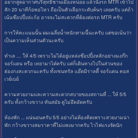
อยากสูดอากาศบริสุทธิ์ชานเมืองหน่อย แล้วนั่งรถ MTR เข้าไป
สัก 20 นาทีก้อพอไหว ถือเป็นตัวเลือกระดับต้นๆ เลยครับ แต่ถ้า
เน้นช๊อปปิ้งล่ะก้อ อาจจะไม่สะดวกที่ต้องต่อรถ MTR ครับ
การให้คะแนนนั้น ผมเฉลี่ยน้ำหนักตามนี้นะครับ แต่ขอเน้นว่า
เป็นความเห็นส่วนตัวนะครับ
ทำเล .... ให้ 4/5 เพราะไม่ได้อยู่แหล่งช๊อปปิ้งหลักอย่างมงก๊ก
จอร์แดน หรือ เหยามาไต๋ครับ แต่ก็เดินทางไปในส่วนของ
ฮ่องกงสะดวกนะครับ ทั้งเซนทรัล แอ๊ดมิราลตี้ จอร์แดน คอส
เวย์เบย์
ความสวยงามและความสะดวกสบายของสถานที่ ... ให้ 5/5
ครับ ทั้งกว้างขวาง ทันสมัย ดูไม่อึดอัดครับ
ห้องพัก ... แน่นอนครับ 5/5 อย่างไม่ต้องคิดเพราะสวยงามน่า
พัก กว้างขวางสมราคาที่ไม่แพงมากครับ ไวไฟแรงจัดนัก