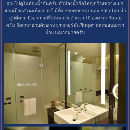
แวะไปดูในห้องน้ำกันครับ ตัวห้องน้ำก้อใหญ่กว้างขวางแยก
ส่วนเปียกส่วนแห้งอย่างดี มีทั้ง Shower Box และ Bath Tub น้ำ
อุ่นดีมาก ยิ่งอากาศที่ไปหนาวๆ ต่ำกว่า 10 องศาทุกวันเลย
ครับ ยิ่งเวลาอาบด้วยเรนชาวเวอร์มันฟินสุดๆ และขอบอกว่า
น้ำแรงมากมายครับ