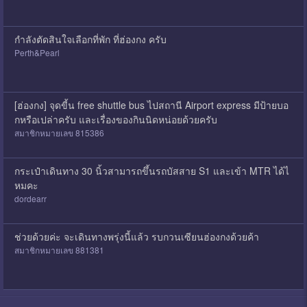
กำลังตัดสินใจเลือกที่พัก ที่ฮ่องกง ครับ
Perth&Pearl
[ฮ่องกง] จุดขี้น free shuttle bus ไปสถานี Airport express มีป้ายบอ
กหรือเปล่าครับ และเรื่องของกินนิดหน่อยด้วยครับ
สมาชิกหมายเลข 815386
กระเป๋าเดินทาง 30 นิ้วสามารถขึ้นรถบัสสาย S1 และเข้า MTR ได้ไ
หมคะ
dordearr
ช่วยด้วยค่ะ จะเดินทางพรุ่งนี้แล้ว รบกวนเซียนฮ่องกงด้วยค้า
สมาชิกหมายเลข 881381