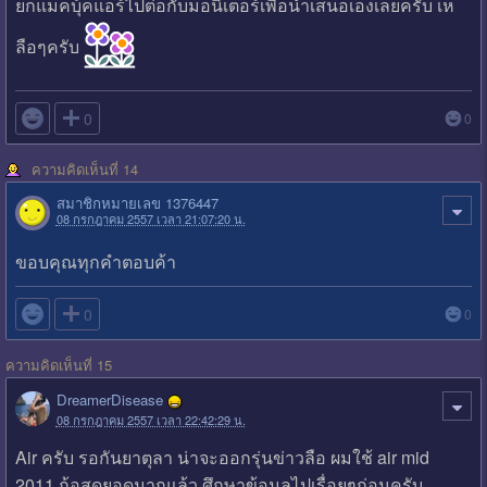
ยกแมคบุ้คแอร์ไปต่อกับมอนิเตอร์เพื่อนำเสนอเองเลยครับ เห
ลือๆครับ

0
0
ความคิดเห็นที่ 14
สมาชิกหมายเลข 1376447
08 กรกฎาคม 2557 เวลา 21:07:20 น.
ขอบคุณทุกคำตอบค้า

0
0
ความคิดเห็นที่ 15
DreamerDisease
08 กรกฎาคม 2557 เวลา 22:42:29 น.
Air ครับ รอกันยาตุลา น่าจะออกรุ่นข่าวลือ ผมใช้ air mid
2011 ก้อสุดยอดมากแล้ว ศึกษาข้อมูลไปเรื่อยๆก่อนครับ