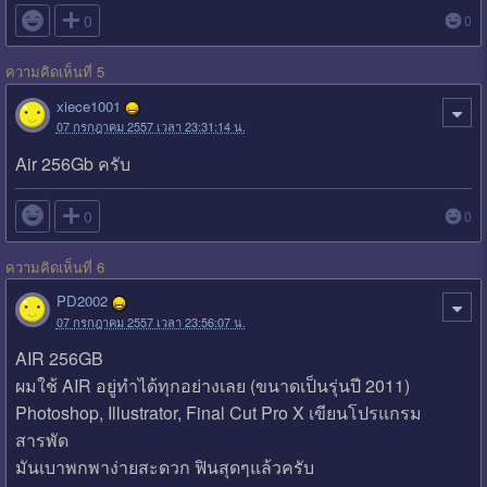

0
0
ความคิดเห็นที่ 5
xiece1001
07 กรกฎาคม 2557 เวลา 23:31:14 น.
Air 256Gb ครับ

0
0
ความคิดเห็นที่ 6
PD2002
07 กรกฎาคม 2557 เวลา 23:56:07 น.
AIR 256GB
ผมใช้ AIR อยู่ทำได้ทุกอย่างเลย (ขนาดเป็นรุ่นปี 2011)
Photoshop, Illustrator, Final Cut Pro X เขียนโปรแกรม
สารพัด
มันเบาพกพาง่ายสะดวก ฟินสุดๆแล้วครับ