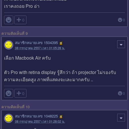
เราคงถอย Pro อ่า

0
0
ความคิดเห็นที่ 9
สมาชิกหมายเลข 1504395
08 กรกฎาคม 2557 เวลา 01:05:28 น.
เลือก Macbook Air ครับ
ตัว Pro with retina display รู้สึกว่า ถ้า projector ไม่รองรับ
ความละเอียดสูง ภาพที่แสดงจะเละมากครับ ..

0
0
ความคิดเห็นที่ 10
สมาชิกหมายเลข 1048225
08 กรกฎาคม 2557 เวลา 01:28:02 น.