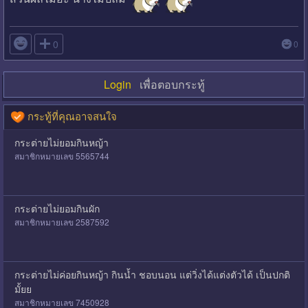

0
0
Login
เพื่อตอบกระทู้
กระทู้ที่คุณอาจสนใจ
กระต่ายไม่ยอมกินหญ้า
สมาชิกหมายเลข 5565744
กระต่ายไม่ยอมกินผัก
สมาชิกหมายเลข 2587592
กระต่ายไม่ค่อยกินหญ้า กินน้ำ ชอบนอน แต่วิ่งได้แต่งตัวได้ เป็นปกติ
มั้ยย
สมาชิกหมายเลข 7450928