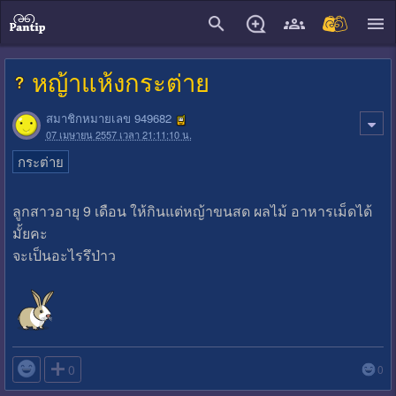
close
หญ้าแห้งกระต่าย
สมาชิกหมายเลข 949682
07 เมษายน 2557 เวลา 21:11:10 น.
กระต่าย
ลูกสาวอายุ 9 เดือน ให้กินแต่หญ้าขนสด ผลไม้ อาหารเม็ดได้
มั้ยคะ
จะเป็นอะไรรึป่าว

0
0