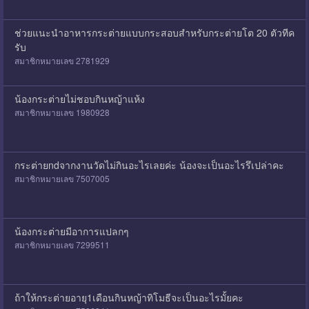
ช่วยแนะนำอาหารกระต่ายแบบกระสอบสำหรับกระต่ายโต 20 ตัวทีค
รับ
สมาชิกหมายเลข 2781929
น้องกระต่ายไม่ชอบกินหญ้าแห้ง
สมาชิกหมายเลข 1980928
กระต่ายndจากงานวัดไม่กินอะไรเลยค่ะ น้องจะเป็นอะไรรึเปล่าคะ
สมาชิกหมายเลข 7507005
น้องกระต่ายมีอาการแปลกๆ
สมาชิกหมายเลข 7299511
ถ้าให้กระต่ายอายุ1เดือนกินหญ้าทิโมธีจะเป็นอะไรมั้ยคะ