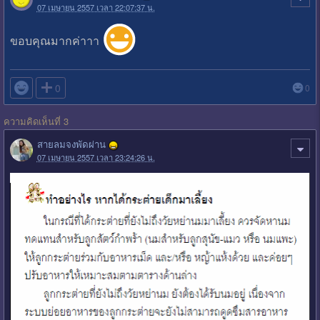
07 เมษายน 2557 เวลา 22:07:37 น.
ขอบคุณมากค่าาา

0
0
ความคิดเห็นที่ 3
สายลมจงพัดผ่าน
07 เมษายน 2557 เวลา 23:24:26 น.