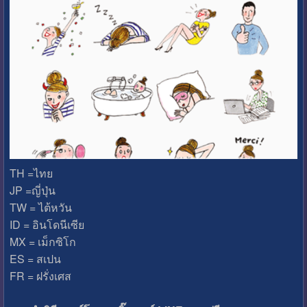
TH =ไทย
JP =ญี่ปุ่น
TW = ไต้หวัน
ID = อินโดนีเซีย
MX = เม็กซิโก
ES = สเปน
FR = ฝรั่งเศส