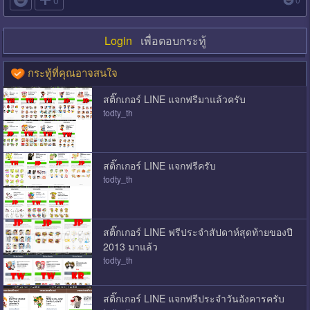
Login
เพื่อตอบกระทู้
กระทู้ที่คุณอาจสนใจ
สติ๊กเกอร์ LINE แจกฟรีมาแล้วครับ
todty_th
สติ๊กเกอร์ LINE แจกฟรีครับ
todty_th
สติ๊กเกอร์ LINE ฟรีประจำสัปดาห์สุดท้ายของปี
2013 มาแล้ว
todty_th
สติ๊กเกอร์ LINE แจกฟรีประจำวันอังคารครับ