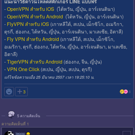
แนะนำวิธีดาวน์โหลดสติ๊กเกอร์ LINE แบบฟรี
-
OpenVPN สำหรับ iOS
(ไต้หวัน, ญี่ปุ่น, อาร์เจนตินา)
-
OpenVPN สำหรับ Android
(ไต้หวัน, ญี่ปุ่น, อาร์เจนตินา)
-
FlyVPN สำหรับ iOS
(เกาหลีใต้, สเปน, เม็กซิโก, อเมริกา,
ตุรกี, ฮ่องกง, ไต้หวัน, ญี่ปุ่น, อาร์เจนตินา, มาเลเซีย, อิตาลี)
-
Fly VPN สำหรับ Android
(เกาหลีใต้, สเปน, เม็กซิโก,
อเมริกา, ตุรกี, ฮ่องกง, ไต้หวัน, ญี่ปุ่น, อาร์เจนตินา, มาเลเซีย,
อิตาลี)
-
TigerVPN สำหรับ Android
(ฮ่องกง, จีน, ญี่ปุ่น)
-
VPN One Click
(สเปน, ญี่ปุ่น, สเปน, ตุรกี)
แก้ไขข้อความเมื่อ 25 มีนาคม 2557 เวลา 19:25:10 น.

3
8
5
ความคิดเห็น
ความคิดเห็นที่ 1
iepop