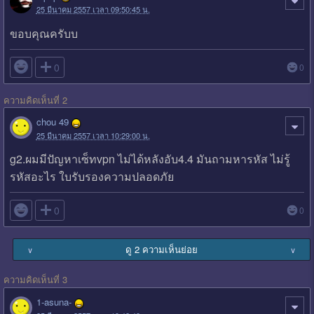
25 มีนาคม 2557 เวลา 09:50:45 น.
ขอบคุณครับบ

0
0
ความคิดเห็นที่ 2
chou 49
25 มีนาคม 2557 เวลา 10:29:00 น.
g2.ผมมีปัญหา​เซ็ทvpn ไม่ได้​หลังอับ4.4 มันถามหารหัส​ ไม่รู้​
รหัสอะไร​ ใบรับรอง​ความปลอดภัย​

0
0
ดู 2 ความเห็นย่อย
∨
∨
ความคิดเห็นที่ 3
1-asuna-