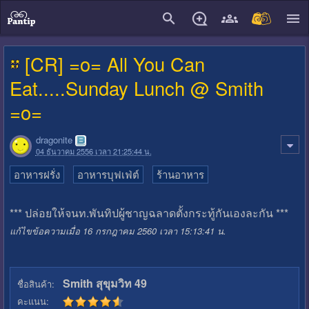
close
[CR] =o= All You Can
Eat.....Sunday Lunch @ Smith
=o=
dragonite
04 ธันวาคม 2556 เวลา 21:25:44 น.
อาหารฝรั่ง
อาหารบุฟเฟ่ต์
ร้านอาหาร
*** ปล่อยให้จนท.พันทิปผู้ชาญฉลาดตั้งกระทู้กันเองละกัน ***
แก้ไขข้อความเมื่อ 16 กรกฎาคม 2560 เวลา 15:13:41 น.
Smith สุขุมวิท 49
ชื่อสินค้า:
คะแนน: