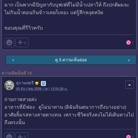
มาก เป็นพวกมีปัญหากับบุฟเฟ่ที่ไม่มีน้ำเปล่าให้ ถึงปกติผมจะ
ไม่กินน้ำตอนกินข้าวเลยก็เหอะ แต่รู้สึกหงุดหงิด
ขอบคุณที่รีวิวครับ

0
1
ดู 5 ความเห็นย่อย
∨
∨
ความคิดเห็นที่ 13
สุภาพสตรี
05 ธันวาคม 2556 เวลา 12:00:28 น.
ถ่ายภาพสวยค่ะ
อาหารที่มีฟอง ดูไม่น่าทาน (ดิฉันจินตนาการถึงบางอย่าง)
อาศัยลิ้มรสทางสายตาแทน เพราะชีวิตจริงคงไม่ได้เดินทางไป
ถึงตรงนั้น

0
2