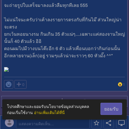
จะถ่ายรูปใบเสร็จมาลงแล้วลืมทุกทีเลย 555
ไม่แน่ใจนะครับว่าเค้าลงรายการตรงกับที่กินไม๊ ส่วนใหญ่น่า
จะตรง
ยกเว้นหอยนางรม กินเกิน 35 ตัวแน่ๆ....เฉพาะแค่สองจานใหญ่
นั้นก็ 40 ตัวแล้ว อิอิ
ตอนผมไปมีวางบนโต๊ะอีก 6 ตัว แล้วเพื่อนบอกว่ากินก่อนนั้น
อีกหลายจาน(เล็ก)อยู่ รวมๆแล้วน่าจะราวๆ 60 หัวมั๊ง ^^"

0
1
Login
เพื่อตอบกระทู้
โปรดศึกษาและยอมรับนโยบายข้อมูลส่วนบุคคล
ยอมรับ
ก่อนเริ่มใช้งาน
อ่านเพิ่มเติมได้ที่นี่
แสดงความคิดเห็น...