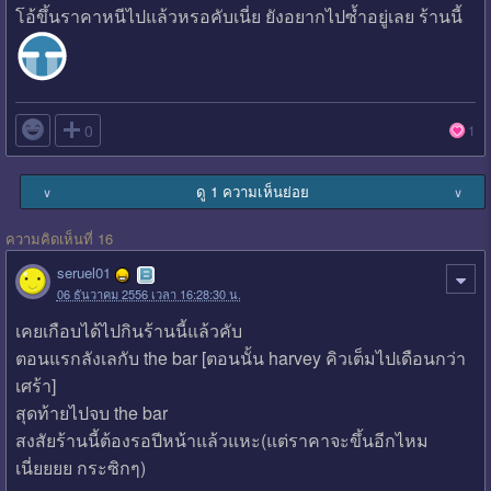
โอ้ขึ้นราคาหนีไปแล้วหรอคับเนี่ย ยังอยากไปซ้ำอยู่เลย ร้านนี้

0
1
ดู 1 ความเห็นย่อย
∨
∨
ความคิดเห็นที่ 16
seruel01
06 ธันวาคม 2556 เวลา 16:28:30 น.
เคยเกือบได้ไปกินร้านนี้แล้วคับ
ตอนแรกลังเลกับ the bar [ตอนนั้น harvey คิวเต็มไปเดือนกว่า
เศร้า]
สุดท้ายไปจบ the bar
สงสัยร้านนี้ต้องรอปีหน้าแล้วแหะ(แต่ราคาจะขึ้นอีกไหม
เนี่ยยยย กระซิกๆ)