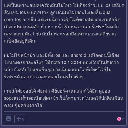
แต่เป็นเพราะสเปคเครื่องมันไม่ไหว ไม่เถียงว่าระบบ ios เสถียร
ลื่น เช่น ios 6 แต่เพราะ ลูกเล่นมันไม่เยอะไงเลยลื่น dual
core ios อาจลื่น แต่แรมนี่กากจริงไม่คิดจะพัฒนาแรมสักนิด
เปิดเว็ปท่องเน็ตสัก ห้า หก หน้าเริ่มหน่วง แถมรีเฟรชใหม่อีก
เพราะแรมตัน 1 gb มันไม่พอหรอกถึงแม้ระบบจะเสถียร แต่
สเป็คยังอยู่ที่เดิม
ผมไม่ใช่หน้าม้า และมีทั้ง ios และ android แต่ใจตอนนี้เอียง
ไปทางดรอยละจริงๆ ใช้ note 10.1 2014 ท่องเว็ปเป็นสิบกว่า
หน้า ยังสลับไปแอพอื่นๆอย่างเนียน แถมไอที่เปิดๆไว้ก็ไม่
รีเฟรชตัวเอง ยกเว้นจะเยอะโคตรไปจริงๆ
เกมส์ก็ต่อจอยได้ ต่อเม้า คีย์บอร์ด เล่นเกมส์ได้อีก ดูบอล
sopcast เต็มจอเนียนชัด เข้าเว็ปก็สามารถโหลดได้ปกติเหมือน
คอม คุ้มครับจากใจ

0
2