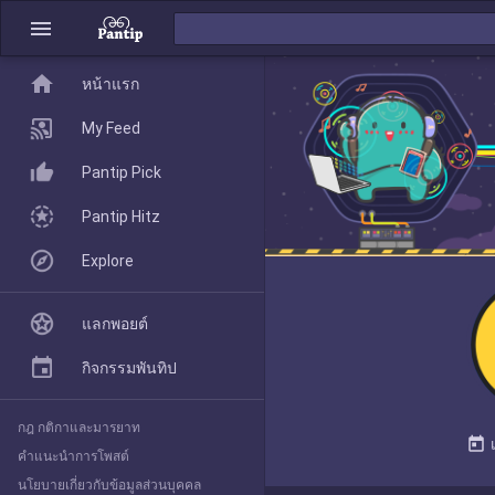
menu
home
home
หน้าแรก
หน้าแรก
My Feed
Pantip Pick
My Feed
Pantip Hitz
Explore
Pantip Pick
แลกพอยต์
Pantip Hitz
กิจกรรมพันทิป
กฎ กติกาและมารยาท
Explore
today
คำแนะนำการโพสต์
นโยบายเกี่ยวกับข้อมูลส่วนบุคคล