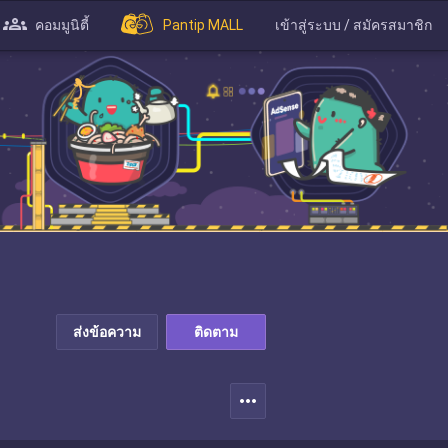
คอมมูนิตี้
Pantip MALL
เข้าสู่ระบบ / สมัครสมาชิก
ส่งข้อความ
ติดตาม
more_horiz