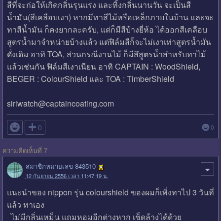
สีที่จะก่อให้เกิดกลิ่นรุนแรง และทิ้งกลิ่นนานวัน จะเป็นสี
น้ำมัน(สีเคลือบเงา) หากมีทาสีไม้หรือเหล็กภายในบ้าน และจะ
ทาสีน้ำมัน ก็คงยากละครับ, แต่ก็มีสีบ้างยี่ห้อ ได้ออกสีเคลือบ
สูตรน้ำมาจำหน่ายบ้างแล้ว แต่ฟิล์มสีก็จะไม่เงาเท่าสูตรน้ำมัน
ดั่งเดิม อาทิ TOA, ส่วนกรณีงานไม้ ก็มีสึสูตรน้ำสำหรับทาไม้
แล้วเช่นกัน ฟิล์มสีเงาเนียน อาทิ CAPTAIN : WoodShield,
BEGER : ColourShield และ TOA : TimberShield
siriwatch@captaincoating.com

0
0
ความคิดเห็นที่ 7
สมาชิกหมายเลข 843510
12 กันยายน 2556 เวลา 11:47:19 น.
แนะนำของ nippon รุ่น colourshield ของผมก็เพิ่งทาไป 3 วันที่
แล้ว ทาเอง
ไม่มีกลิ่นเหม็น แถมหอมอีกต่างหาก เช็ดล้างได้ด้วย