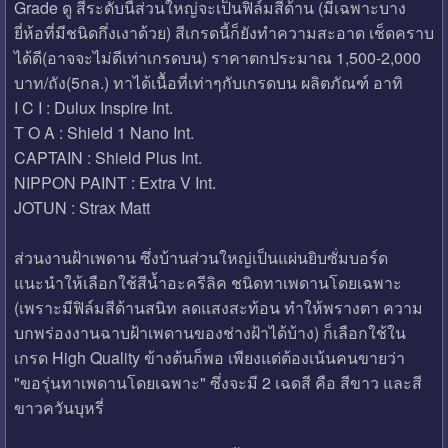
Grade ดู สีระดับนี้ส่วนใหญ่จะเป็นฟิล์มสีด้าน (มีเฉพาะบาง
ยี่ห้อที่มีชนิดกึ่งเงาด้วย) สีเกรดนี้ก็ยังทำความสะอาด เช็ดคราบ
ได้ดี(อาจจะไม่ดีเท่าเกรดบน) ราคาตกประมาณ 1,500-2,000
บาท/ถัง(5กล.) ทาได้เนื้อที่เท่าๆกับเกรดบน ผลิตภัณฑ์ อาทิ
I C I : Dulux Inspire Int.
T O A : Shield 1 Nano Int.
CAPTAIN : Shield Plus Int.
NIPPON PAINT : Extra V Int.
JOTUN : Strax Matt
ส่วนงานฝ้าเพดาน ซึ่งบ้านส่วนใหญ่เป็นแผ่นยิบซั่มบอร์ด
แนะนำให้เลือกใช้สีน้ำอะครีลิค ชนิดทาเพดานโดยเฉพาะ
(เพราะมีฟิล์มสีด้านสนิท ลดแสงสะท้อน ทำให้พรางตา ความ
บกพร่องงานฉาบฝ้าเพดานของช่างฝ้าได้บ้าง) ก็เลือกใช้ใน
เกรด High Quality ข้างต้นก็พอ เพียงแต่ต้องเน้นคนขายว่า
"ขอรุ่นทาเพดานโดยเฉพาะ" ซึ่งจะมี 2 เฉดสี คือ สีขาว และสี
ขาวควันบุหรี่