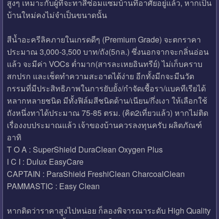
สูงๆ เหมาะกับผู้ที่จะทาสีซ่อมแซมบ้านที่อาศัยอยู่แล้ว, หากเป็น
บ้านใหม่คงไม่จำเป็นขนาดนั้น
สีน้ำอะครีลิคภายในเกรดดีๆ (Premium Grade) จะตกราคา
ประมาณ 3,000-3,500 บาท/ถัง(5กล.) ซึ่งนอกจากจะกลิ่นอ่อน
แล้ว จะมีค่า VOCs ต่ำมาก(สารละเหยอินทรีย์) ไม่เก็บคราบ
สกปรก และเช็ดทำความสะอาดได้ง่าย อีกทั้งมีกจะมีนวัต
กรรมที่มีประสิทธิภาพในการยับยั้ง/กำจัดเชื้อรา/แบคทีเรียได้
หลากหลายชนิด มีทั้งฟิล์มสีชนิดด้าน/เนียน/กึ่งเงา ให้เลือกใช้
ถังหนึ่งทาได้ประมาณ 75-85 ตรม. (คิด2เที่ยวแล้ว) หากไม่ติด
เรื่องงบประมาณแล้ว เจ้าของบ้านควรลงทุนครับ ผลิตภัณฑ์
อาทิ
T O A : SuperShield DuraClean Oxygen Plus
I C I : Dulux EasyCare
CAPTAIN : ParaShield FreshiClean CharcoalClean
PAMMASTIC : Easy Clean
หากติดว่าราคาสูงไปหน่อย ก็ลองพิจารณาระดับ High Quality