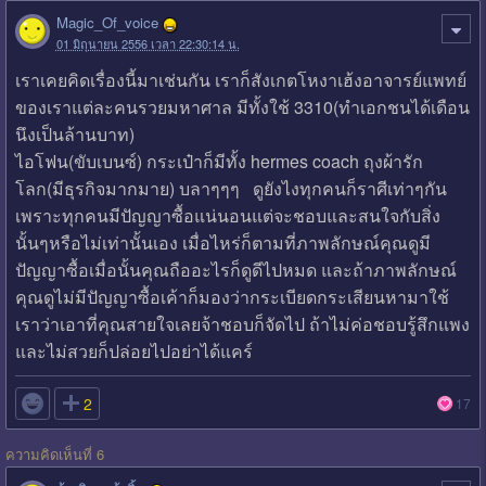
Magic_Of_voice
01 มิถุนายน 2556 เวลา 22:30:14 น.
เราเคยคิดเรื่องนี้มาเช่นกัน เราก็สังเกตโหงาเฮ้งอาจารย์แพทย์
ของเราแต่ละคนรวยมหาศาล มีทั้งใช้ 3310(ทำเอกชนได้เดือน
นึงเป็นล้านบาท)
ไอโฟน(ขับเบนซ์) กระเป๋าก็มีทั้ง hermes coach ถุงผ้ารัก
โลก(มีธุรกิจมากมาย) บลาๆๆๆ ดูยังไงทุกคนก็ราศีเท่าๆกัน
เพราะทุกคนมีปัญญาซื้อแน่นอนแต่จะชอบและสนใจกับสิ่ง
นั้นๆหรือไม่เท่านั้นเอง เมื่อไหร่ก็ตามที่ภาพลักษณ์คุณดูมี
ปัญญาซื้อเมื่อนั้นคุณถืออะไรก็ดูดีไปหมด และถ้าภาพลักษณ์
คุณดูไม่มีปัญญาซื้อเค้าก็มองว่ากระเบียดกระเสียนหามาใช้
เราว่าเอาที่คุณสายใจเลยจ้าชอบก็จัดไป ถ้าไม่ค่อชอบรู้สึกแพง
และไม่สวยก็ปล่อยไปอย่าได้แคร์

2
17
ความคิดเห็นที่ 6