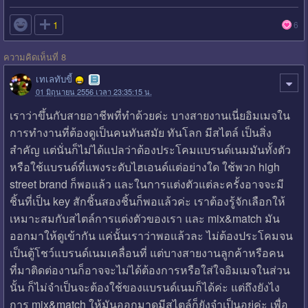

1
6
ความคิดเห็นที่ 8
เทเลทับขี้
01 มิถุนายน 2556 เวลา 23:35:15 น.
เราว่าขึ้นกับสายอาชีพที่ทำด้วยค่ะ บางสายงานเนี่ยอิมเมจใน
การทำงานที่ต้องดูเป็นคนทันสมัย ทันโลก มีสไตล์ เป็นสิ่ง
สำคัญ แต่นั่นก็ไม่ได้แปลว่าต้องประโคมแบรนด์เนมมันทั้งตัว
หรือใช้แบรนด์ที่แพงระดับไฮเอนด์แต่อย่างใด ใช้พวก high
street brand ก็พอแล้ว และในการแต่งตัวแต่ละครั้งอาจจะมี
ชิ้นที่เป็น key สักชิ้นสองชิ้นก็พอแล้วค่ะ เราต้องรู้จักเลือกให้
เหมาะสมกับสไตล์การแต่งตัวของเรา และ mix&match มัน
ออกมาให้ดูเข้ากัน แค่นั้นเราว่าพอแล้วละ ไม่ต้องประโคมจน
เป็นตู้โชว์แบรนด์เนมเคลื่อนที่ แต่บางสายงานลูกค้าหรือคน
ที่มาติดต่องานก็อาจจะไม่ได้ต้องการหรือใส่ใจอิมเมจในส่วน
นั้น ก็ไม่จำเป็นจะต้องใช้ของแบรนด์เนมก็ได้ค่ะ แต่ถึงยังไง
การ mix&match ให้มันออกมาดูมีสไตล์ก็ยังจำเป็นอยู่ค่ะ เพื่อ