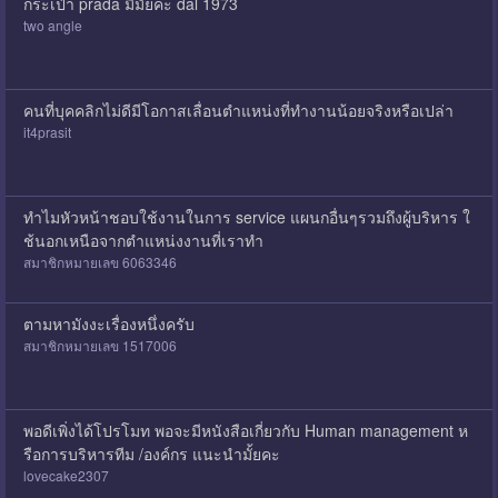
กระเป๋า prada มีมั้ยคะ dal 1973
two angle
คนที่บุคคลิกไม่ดีมีโอกาสเลื่อนตำแหน่งที่ทำงานน้อยจริงหรือเปล่า
it4prasit
ทำไมหัวหน้าชอบใช้งานในการ service แผนกอื่นๆรวมถึงผู้บริหาร ใ
ช้นอกเหนือจากตำแหน่งงานที่เราทำ
สมาชิกหมายเลข 6063346
ตามหามังงะเรื่องหนึ่งครับ
สมาชิกหมายเลข 1517006
พอดีเพิ่งได้โปรโมท พอจะมีหนังสือเกี่ยวกับ Human management ห
รือการบริหารทีม /องค์กร แนะนำมั้ยคะ
lovecake2307