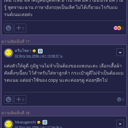
รู้ พูดจาฉะฉาน ภาษาอังกฤษเป็นเลิศ ไม่ได้เกี่ยวอะไรกับแบ
รนด์เนมเลยค่ะ

0
2
ความคิดเห็นที่ 17
ครีมโซดา
02 มิถุนายน 2556 เวลา 15:58:37 น.
แต่งตัวให้ดูดี ภูมิฐานไม่จำเป็นต้องของแพงนะคะ เลือกเสื้อผ้า
คัดติ้งๆเนี้ยบ ไว้สำหรับใส่หาลูกค้า กระเป๋าดูดีไม่จำเป็นต้องเเบ
รดแนม แต่อย่าใช้ของ copy นะคะค่อยๆดู ค่อยๆฝึกไป

0
0
ความคิดเห็นที่ 18
hikarugenchi
02 มิถุนายน 2556 เวลา 17:54:06 น.