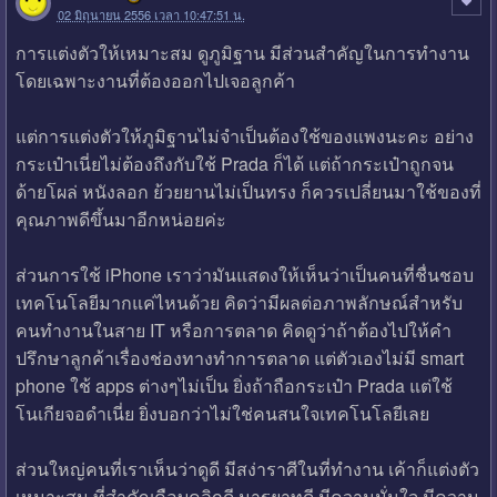
02 มิถุนายน 2556 เวลา 10:47:51 น.
การแต่งตัวให้เหมาะสม ดูภูมิฐาน มีส่วนสำคัญในการทำงาน
โดยเฉพาะงานที่ต้องออกไปเจอลูกค้า
แต่การแต่งตัวให้ภูมิฐานไม่จำเป็นต้องใช้ของแพงนะคะ อย่าง
กระเป๋าเนี่ยไม่ต้องถึงกับใช้ Prada ก็ได้ แต่ถ้ากระเป๋าถูกจน
ด้ายโผล่ หนังลอก ย้วยยานไม่เป็นทรง ก็ควรเปลี่ยนมาใช้ของที่
คุณภาพดีขึ้นมาอีกหน่อยค่ะ
ส่วนการใช้ iPhone เราว่ามันแสดงให้เห็นว่าเป็นคนที่ชื่นชอบ
เทคโนโลยีมากแค่ไหนด้วย คิดว่ามีผลต่อภาพลักษณ์สำหรับ
คนทำงานในสาย IT หรือการตลาด คิดดูว่าถ้าต้องไปให้คำ
ปรึกษาลูกค้าเรื่องช่องทางทำการตลาด แต่ตัวเองไม่มี smart
phone ใช้ apps ต่างๆไม่เป็น ยิ่งถ้าถือกระเป๋า Prada แต่ใช้
โนเกียจอดำเนี่ย ยิ่งบอกว่าไม่ใช่คนสนใจเทคโนโลยีเลย
ส่วนใหญ่คนที่เราเห็นว่าดูดี มีสง่าราศีในที่ทำงาน เค้าก็แต่งตัว
เหมาะสม ที่สำคัญคือบุคลิกดี มารยาทดี มีความมั่นใจ มีความ