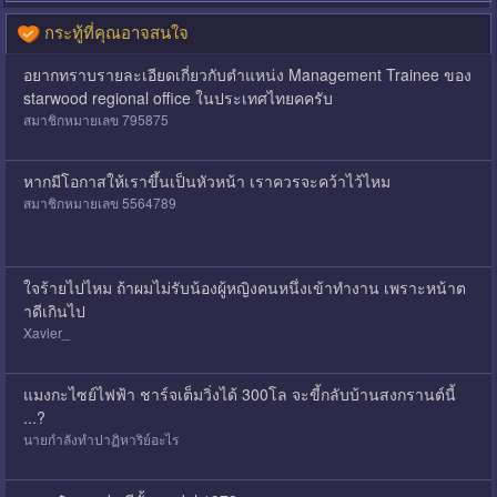
กระทู้ที่คุณอาจสนใจ
อยากทราบรายละเอียดเกี่ยวกับตำแหน่ง Management Trainee ของ
starwood regional office ในประเทศไทยคครับ
สมาชิกหมายเลข 795875
หากมีโอกาสให้เราขึ้นเป็นหัวหน้า เราควรจะคว้าไว้ไหม
สมาชิกหมายเลข 5564789
ใจร้ายไปไหม ถ้าผมไม่รับน้องผู้หญิงคนหนึ่งเข้าทำงาน เพราะหน้าต
าดีเกินไป
Xavier_
แมงกะไซย์ไฟฟ้า ชาร์จเต็มวิ่งได้ 300โล จะขี้กลับบ้านสงกรานต์นี้
...?
นายกำลังทำปาฏิหาริย์อะไร