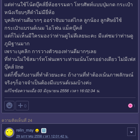
แต่ท่านใช้โน้ตบุ๊คส์ยี่ห้อธรรมดา โทรศัพท์แบบปุ่มกด กระเป๋า
หนังเรียบๆสีดำไม่มียี่ห้อ
บุคลิกท่านดีมากๆ ออร่าจับมาแต่ไกล ลูกน้อง ลูกศิษย์ใช้
กระเป๋าแบรนด์เนม ไอโฟน แม็คบุ๊คส์
แต่ก็ไม่เห็นมีใครมองว่าท่านดูไม่ดีเลยนะคะ มีแต่ชมว่าท่านดู
ภูมิฐานมาก
เพราะบุคลิก การวางตัวของท่านดีมากๆเลย
ที่ท่านไม่ใช้สมาร์ทโฟนเพราะท่านเน้นโทรอย่างเดียว ไม่มีเฟส
บุ๊คส์ line
แต่ก็ขึ้นกับงานที่ทำด้วยนะคะ ถ้างานที่ทำต้องเน้นภาพลักษณ์
จริงๆก็อาจจำเป็นต้องมีแบรนด์เนมบ้างค่ะ
แก้ไขข้อความเมื่อ 03 มิถุนายน 2556 เวลา 16:02:34 น.

0
1
ความคิดเห็นที่ 24
relin_may
29 มกราคม 2558 เวลา 12:01:42 น.