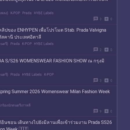
เพลง)
K-POP
Prada
HYBE Labels
message
add_box
3
0
ิปของ ENHYPEN เพื่อโปรโมต Stab. Prada Valvigna
ัสคานี ประเทศอิตาลี
นตรี)
Prada
K-POP
HYBE Labels
message
add_box
2
0
ADA S/S26 WOMENSWEAR FASHION SHOW ณ กรุงมิ
นตรี)
Prada
HYBE Labels
K-POP
message
add_box
3
0
Spring Summer 2026 Womenswear Milan Fashion Week
ักร้องนักดนตรีเกาหลี
message
add_box
9
0
อินชอน เดินทางไปยังมิลานเพื่อเข้าร่วมงาน Prada SS26
ion Week 🇮🇹