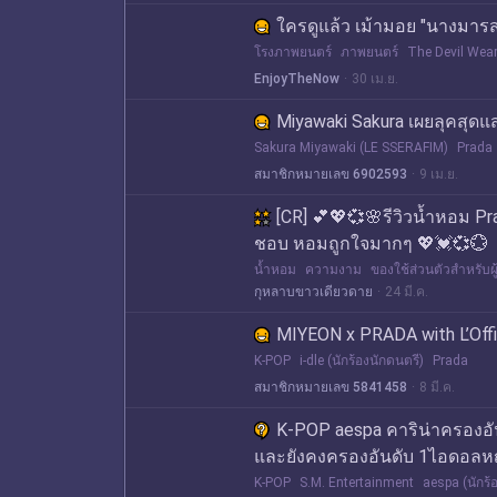
ใครดูแล้ว เม้ามอย "นางมาร
โรงภาพยนตร์
ภาพยนตร์
The Devil Wea
EnjoyTheNow
30 เม.ย.
Miyawaki Sakura เผยลุคสุด
Sakura Miyawaki (LE SSERAFIM)
Prada
สมาชิกหมายเลข 6902593
9 เม.ย.
[CR] 💕💖💞🌸รีวิวน้ำหอม Pr
ชอบ หอมถูกใจมากๆ 💖💓💞💮
น้ำหอม
ความงาม
ของใช้ส่วนตัวสำหรับผู
กุหลาบขาวเดียวดาย
24 มี.ค.
MIYEON x PRADA with L’Offi
K-POP
i-dle (นักร้องนักดนตรี)
Prada
สมาชิกหมายเลข 5841458
8 มี.ค.
K-POP aespa คาริน่าครองอันด
และยังคงครองอันดับ 1ไอดอลห
K-POP
S.M. Entertainment
aespa (นักร้