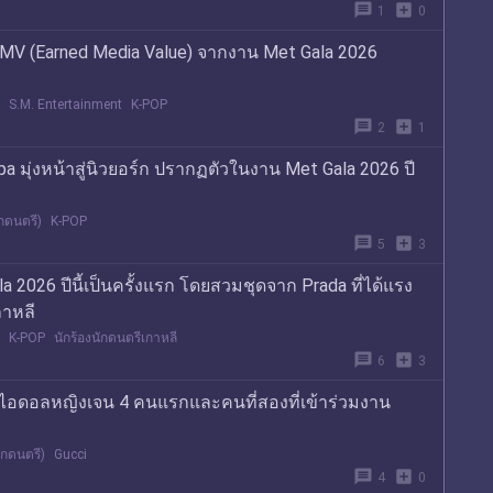
message
add_box
1
0
EMV (Earned Media Value) จากงาน Met Gala 2026
S.M. Entertainment
K-POP
message
add_box
2
1
มุ่งหน้าสู่นิวยอร์ก ปรากฏตัวในงาน Met Gala 2026 ปี
ักดนตรี)
K-POP
message
add_box
5
3
 2026 ปีนี้เป็นครั้งแรก โดยสวมชุดจาก Prada ที่ได้แรง
าหลี
K-POP
นักร้องนักดนตรีเกาหลี
message
add_box
6
3
ไอดอลหญิงเจน 4 คนแรกและคนที่สองที่เข้าร่วมงาน
ักดนตรี)
Gucci
message
add_box
4
0