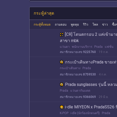
กระทู้ล่าสุด
กระทู้ทั้งหมด
ถามตอบ
พูดคุย
รีวิว
โพล
ข่าว
ซื้
[CR] โดนตกรอบ 2 แค่เข้ามาท
สาขา mbk
แว่นตา
พนักงานบริการ
Prada
แฟชั่น
สมาชิกหมายเลข 9225760
19 ก.ค.
กระเป๋าเดินทางPrada ขายเท
กระเป๋าเดินทาง
Prada
สมาชิกหมายเลข 8759530
4 ก.ค.
Prada sunglasses รุ่นนี้ ห
Prada
แว่นตากันแดด
สมาชิกหมายเลข 9366069
29 มิ.ย.
i-dle MIYEON x PradaSS26 f
K-POP
i-dle (นักร้องนักดนตรี)
Prada