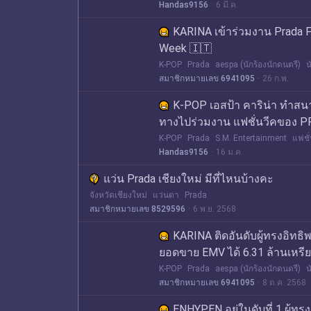
Handas9156
6 มี.ค.
KARINA เข้าร่วมงาน Prada 
Week 🇮🇹
K-POP
Prada
aespa (นักร้องนักดนตรี)
น
สมาชิกหมายเลข 6941095
26 ก.พ.
K-POP เอสป้า คาริน่า ทำส
ทางไปร่วมงาน แฟชั่นวีคของ P
K-POP
Prada
S.M. Entertainment
แฟชั่
Handas9156
16 ม.ค.
แว่น Prada เชียงใหม่ มีที่ไหนบ้างคะ
จังหวัดเชียงใหม่
แว่นตา
Prada
สมาชิกหมายเลข 8529596
6 พ.ย. 2568
KARINA ติดอันดับผู้ทรงอิทธ
ยอดขาย EMV ได้ 6.31 ล้านเหรี
K-POP
Prada
aespa (นักร้องนักดนตรี)
น
สมาชิกหมายเลข 6941095
8 ต.ค. 2568
ENHYPEN อยู่ในดับที่ 1 ผู