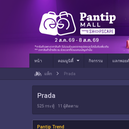
arrow_drop_down
หน้า
คอมมูนิตี้
กิจกรรม
แลกพอยต
แท็ก
Prada
แรก
Prada
525
กระทู้
11
ผู้ติดตาม
Pantip Trend