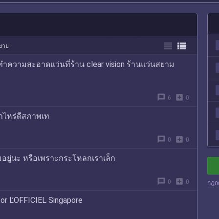


อขาย
ำความสะอาดแว่นที่ร้าน clear vision ร้านแว่นสยาม
message
add_box
6
0
่าไหร่ดีสภาพเท
message
add_box
0
0
ลวมอยู่นะ หรือเพราะกระโหลกเราเล็ก
message
add_box
0
0
กฎก
or L’OFFICIEL Singapore