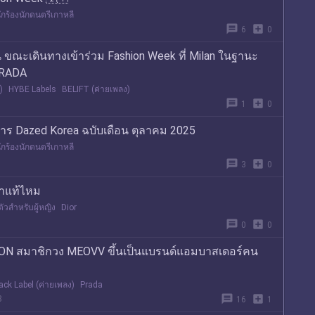
ักร้องนักดนตรีเกาหลี
message
add_box
6
0
ขณะเดินทางเข้าร่วม Fashion Week ที่ Milan ในฐานะ
RADA
)
HYBE Labels
BELIFT (ค่ายเพลง)
message
add_box
1
0
สาร Dazed Korea ฉบับเดือน ตุลาคม 2025
ักร้องนักดนตรีเกาหลี
message
add_box
3
0
ว่าแท้ไหม
ัวสำหรับผู้หญิง
Dior
message
add_box
0
0
ON สมาชิกวง MEOVV ขึ้นเป็นแบรนด์แอมบาสเดอร์คน
ack Label (ค่ายเพลง)
Prada
message
add_box
8
16
1