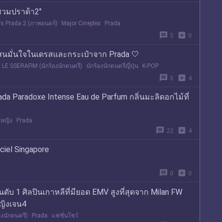
สวมปราด้า2"
rs Prada 2 (ภาพยนตร์)
Major Cineplex
Prada
message
add_box
5
0
แสนมั่นใจในเดรสและกระเป๋าจาก Prada 🤍
LE SSERAFIM (นักร้องนักดนตรี)
นักร้องนักดนตรีญี่ปุ่น
K-POP
message
add_box
5
4
ada Paradoxe Intense Eau de Parfum กลิ่นมะลิดอกไม้ที่
้หญิง
Prada
message
add_box
22
4
ciel Singapore
message
add_box
0
0
ับ 1 ศิลปินเกาหลีที่มียอด EMV สูงที่สุดจาก Milan FW
ญิงเจน4
องนักดนตรี)
Prada
แฟชั่นโชว์