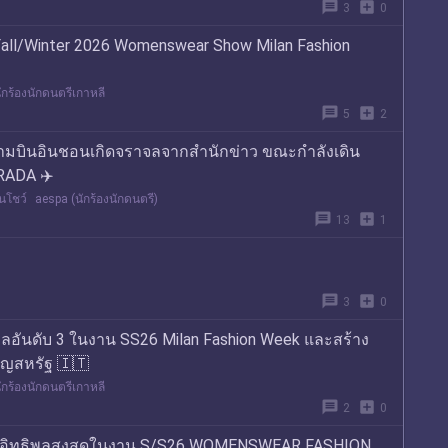
message
add_box
3
0
Fall/Winter 2026 Womenswear Show Milan Fashion
ักร้องนักดนตรีเกาหลี
message
add_box
5
2
นามบินอินชอนเกิดจราจลจากสำนักข่าว ขณะกำลังเดิน
RADA ✈️
นโชว์
aespa (นักร้องนักดนตรี)
message
add_box
13
1
message
add_box
3
0
ิพลอันดับ 3 ในงาน SS26 Milan Fashion Week และสร้าง
ยญสหรัฐ 🇮🇹
ักร้องนักดนตรีเกาหลี
message
add_box
2
0
้ทรงอิทธิพลสูงสุดในงาน S/S26 WOMENSWEAR FASHION