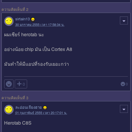
ความคิดเห็นที่ 2
sirtain13
30 มกราคม 2555 เวลา 17:58:34 น.
ผมเชียร์ herotab นะ
อย่างน้อย chip มัน เป็น Cortex A8
มันทำให้มีแอปที่รองรับเยอะกว่า

0
0
ความคิดเห็นที่ 3
ละอ่อนเจียงฮาย
01 กุมภาพันธ์ 2555 เวลา 20:17:01 น.
Herotab C8S