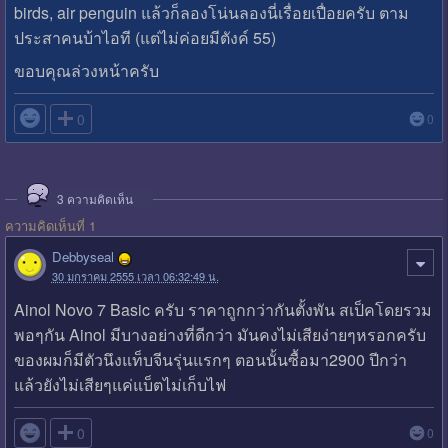
birds, air penguin แล้วก็ลองโน่นลองนี่เรื่อยเปื่อยครับ ตาม
ประสาคนบ้าไอที (แต่ไม่ค่อยมีตังค์ 55)
ขอบคุณล่วงหน้าครับ

0
0
3
ความคิดเห็น
ความคิดเห็นที่ 1
Debbyseal
30 มกราคม 2555 เวลา 06:32:49 น.
Ainol Novo 7 Basic ครับ ราคาถูกกว่ากันตั้งพัน สเป็คโดยรวม
พอๆกัน Ainol มีบางอย่างที่ดีกว่า มันคงไม่เสียง่ายๆหรอกครับ
ของผมก็มีตัวนึงแท็บจีนรุ่นแรกๆ ตอนนั้นซื้อมา2900 ปีกว่า
แล้วยังไม่เสียๆแค่แบ็ตไม่เก็บไฟ

0
0