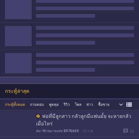
กระทู้ล่าสุด


กระทู้ทั้งหมด
ถามตอบ
พูดคุย
รีวิว
โพล
ข่าว
ซื้อขาย
พ่อที่มีลูกสาว กลัวลูกมีแฟนมั้ย จะหายกลัว
เมื่อไหร่
message
สมาชิกหมายเลข 8976669
13 ก.พ.
22