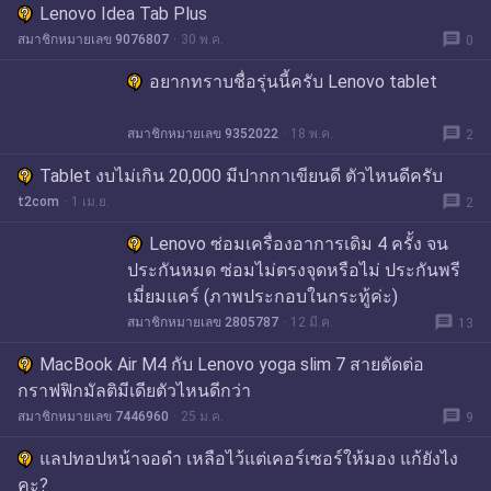
Lenovo Idea Tab Plus
message
สมาชิกหมายเลข 9076807
30 พ.ค.
0
อยากทราบชื่อรุ่นนี้ครับ Lenovo tablet
message
สมาชิกหมายเลข 9352022
18 พ.ค.
2
Tablet งบไม่เกิน 20,000 มีปากกาเขียนดี ตัวไหนดีครับ
message
t2com
1 เม.ย.
2
Lenovo ซ่อมเครื่องอาการเดิม 4 ครั้ง จน
ประกันหมด ซ่อมไม่ตรงจุดหรือไม่ ประกันพรี
เมี่ยมแคร์ (ภาพประกอบในกระทู้ค่ะ)
message
สมาชิกหมายเลข 2805787
12 มี.ค.
13
MacBook Air M4 กับ Lenovo yoga slim 7 สายตัดต่อ
กราฟฟิกมัลติมีเดียตัวไหนดีกว่า
message
สมาชิกหมายเลข 7446960
25 ม.ค.
9
แลปทอปหน้าจอดำ เหลือไว้แต่เคอร์เซอร์ให้มอง แก้ยังไง
คะ?