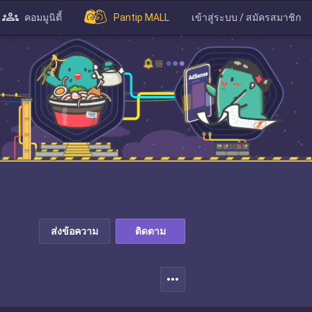
คอมมูนิตี้
Pantip MALL
เข้าสู่ระบบ / สมัครสมาชิก
ส่งข้อความ
ติดตาม
more_horiz