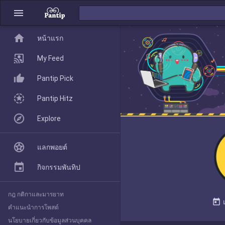
menu
home
home
หน้าแรก
หน้าแรก
My Feed
Pantip Pick
My Feed
Pantip Hitz
Explore
Pantip Pick
แลกพอยต์
Pantip Hitz
กิจกรรมพันทิป
กฎ กติกาและมารยาท
Explore
today
คำแนะนำการโพสต์
นโยบายเกี่ยวกับข้อมูลส่วนบุคคล