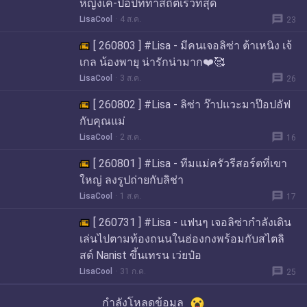
หญิงเค-ป็อปที่ทำสถิติเร็วที่สุด
message
LisaCool
4 ส.ค.
23
[ 260803 ] #Lisa - มีคนเจอลิซ่า ต้าเหนิง เจ้
เกล น้องพายุ น่ารักน่ามาก❤️🥰
message
LisaCool
3 ส.ค.
26
[ 260802 ] #Lisa - ลิซ่า ว๊าปแวะมาป๊อปอัฟ
กับคุณแม่
message
LisaCool
2 ส.ค.
16
[ 260801 ] #Lisa - ทีมแม่ครัวรีสอร์ตที่เขา
ใหญ่ ลงรูปถ่ายกับลิช่า
message
LisaCool
1 ส.ค.
17
[ 260731 ] #Lisa - แฟนๆ เจอลิซ่ากำลังเดิน
เล่นไปตามท้องถนนในฮ่องกงพร้อมกับสไตลิ
สต์ Nanist ขึ้นเทรน เว่ยป๋อ
message
LisaCool
31 ก.ค.
25
กำลังโหลดข้อมูล