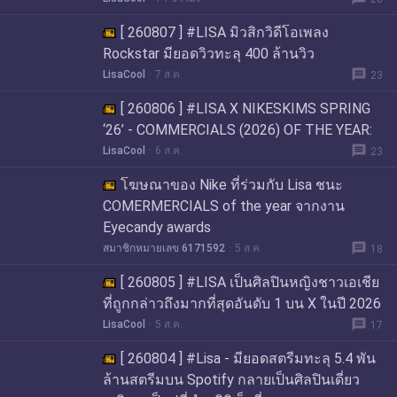
[ 260807 ] #LISA มิวสิกวิดีโอเพลง
Rockstar มียอดวิวทะลุ 400 ล้านวิว
message
LisaCool
7 ส.ค.
23
[ 260806 ] #LISA X NIKESKIMS SPRING
‘26’ - COMMERCIALS (2026) OF THE YEAR:
message
LisaCool
6 ส.ค.
23
โฆษณาของ Nike ที่ร่วมกับ Lisa ชนะ
COMERMERCIALS of the year จากงาน
Eyecandy awards
message
สมาชิกหมายเลข 6171592
5 ส.ค.
18
[ 260805 ] #LISA เป็นศิลปินหญิงชาวเอเชีย
ที่ถูกกล่าวถึงมากที่สุดอันดับ 1 บน X ในปี 2026
message
LisaCool
5 ส.ค.
17
[ 260804 ] #Lisa - มียอดสตรีมทะลุ 5.4 พัน
ล้านสตรีมบน Spotify กลายเป็นศิลปินเดี่ยว