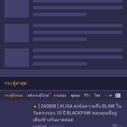
กระทู้ล่าสุด


กระทู้ทั้งหมด
คลังกระทู้โปรด
ถามตอบ
พูดคุย
รีวิว
โพล
ข่าว
ซื้อขาย
[ 260808 ] #LISA ส่งข้อความถึง BLINK ใน
วันครบรอบ 10 ปี BLACKPINK ขอบคุณที่อยู่
เคียงข้างกันมาตลอด
message
LisaCool
14 ชั่วโมง
28