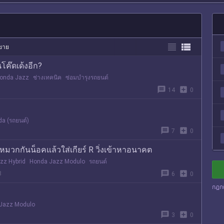


อขาย
โค๊ดเด้งอีก?
onda Jazz
ช่างเทคนิค
ซ่อมบำรุงรถยนต์
message
add_box
14
0
a (รถยนต์)
message
add_box
7
0
ใส่หมวกกันน็อคแล้วใส่เกียร์ R วิ่งเข้าหาอนาคต
zz Hybrid
Honda Jazz Modulo
รถยนต์
message
add_box
8
6
0
กฎก
Jazz Modulo
message
add_box
3
0