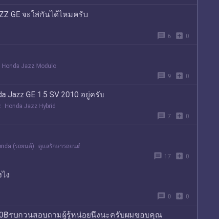
ZZ GE จะใส่กันได้ไหมครับ
message
add_box
6
0
บ
Honda Jazz Modulo
message
add_box
9
0
Jazz GE 1.5 SV 2010 อยู่ครับ
z
Honda Jazz Hybrid
message
add_box
7
0
nda (รถยนต์)
ดูแลรักษารถยนต์
message
add_box
17
0
งไง
message
add_box
0
0
000฿รบกวนสอบถามผู้รู้หน่อยนึงนะครับผมขอบคุณ