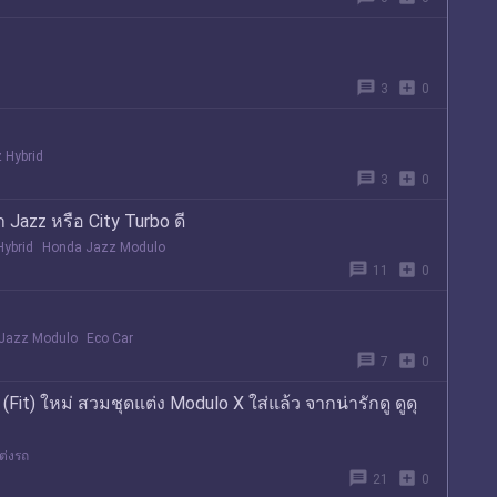
message
add_box
3
0
 Hybrid
message
add_box
3
0
 Jazz หรือ City Turbo ดี
ybrid
Honda Jazz Modulo
message
add_box
11
0
Jazz Modulo
Eco Car
message
add_box
7
0
it) ใหม่ สวมชุดแต่ง Modulo X ใส่แล้ว จากน่ารักดู ดูดุ
ต่งรถ
message
add_box
21
0