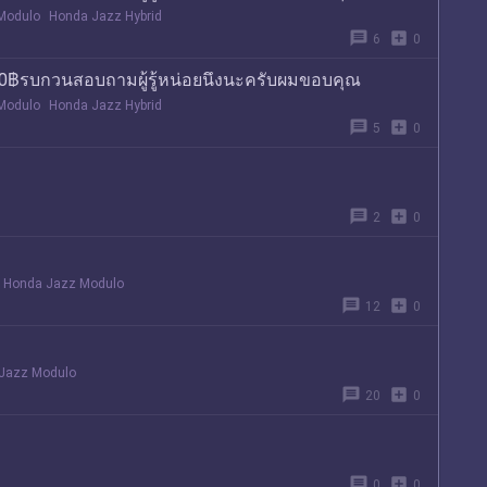
Modulo
Honda Jazz Hybrid
message
add_box
6
0
000฿รบกวนสอบถามผู้รู้หน่อยนึงนะครับผมขอบคุณ
Modulo
Honda Jazz Hybrid
message
add_box
5
0
message
add_box
2
0
Honda Jazz Modulo
message
add_box
12
0
Jazz Modulo
message
add_box
20
0
message
add_box
0
0