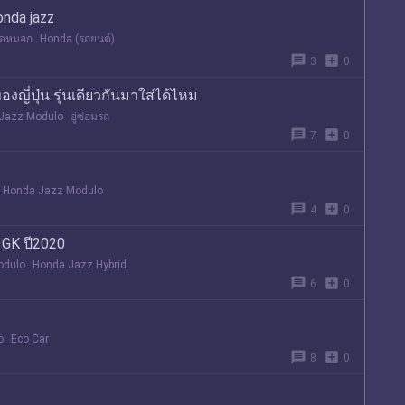
nda jazz
ัดหมอก
Honda (รถยนต์)
message
add_box
3
0
งญี่ปุ่น รุ่นเดียวกันมาใส่ได้ไหม
Jazz Modulo
อู่ซ่อมรถ
message
add_box
7
0
Honda Jazz Modulo
message
add_box
4
0
 GK ปี2020
odulo
Honda Jazz Hybrid
message
add_box
6
0
o
Eco Car
message
add_box
8
0