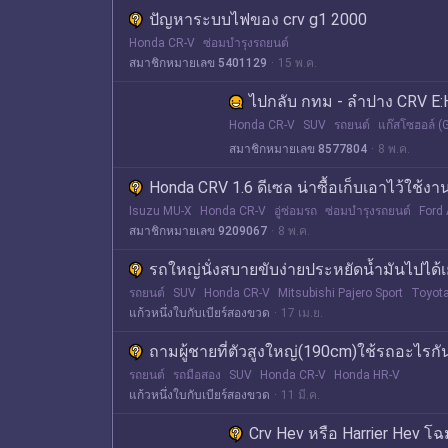
ปัญหาระบบไฟของ crv g1 2000
Honda CR-V
ซ่อมบำรุงรถยนต์
สมาชิกหมายเลข 5401129
15 พ.ค.
ไปกลับ กทม - ลำปาง CRV E:H
Honda CR-V
SUV
รถยนต์
แก๊สโซฮอล์ (
สมาชิกหมายเลข 8577804
8 พ.ค.
Honda CRV 1.6 ดีเซล น่าซื้อเก็บเอาไว้ใช้ง
Isuzu MU-X
Honda CR-V
อู่ซ่อมรถ
ซ่อมบำรุงรถยนต์
Ford 
สมาชิกหมายเลข 9209067
8 พ.ค.
รถใหญ่นั่งสบายขับง่ายประหยัดน้ำมันไปได้เยอ
รถยนต์
SUV
Honda CR-V
Mitsubishi Pajero Sport
Toyota
แก้วหนึ่งใบกับเบียร์สองขวด
17 เม.ย.
ถามผู้ชายที่ตัวสูงใหญ่(190cm)ใช้รถอะไรก
รถยนต์
รถมือสอง
SUV
Honda CR-V
Honda HR-V
แก้วหนึ่งใบกับเบียร์สองขวด
11 มี.ค.
Crv Hev หรือ Harrier Hev โฉ