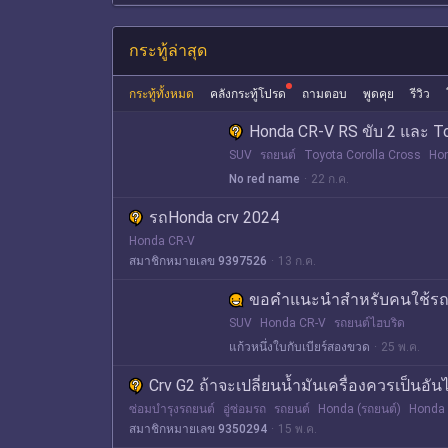
กระทู้ล่าสุด
กระทู้ทั้งหมด
คลังกระทู้โปรด
ถามตอบ
พูดคุย
รีวิว
Honda CR-V RS ขับ 2 และ To
SUV
รถยนต์
Toyota Corolla Cross
Ho
No red name
22 ก.ค.
รถHonda crv 2024
Honda CR-V
สมาชิกหมายเลข 9397526
13 ก.ค.
ขอคำแนะนำสำหรับคนใช้รถ Ho
SUV
Honda CR-V
รถยนต์ไฮบริด
แก้วหนึ่งใบกับเบียร์สองขวด
25 พ.ค.
Crv G2 ถ้าจะเปลี่ยนน้ำมันเครื่องควรเป็นอัน
ซ่อมบำรุงรถยนต์
อู่ซ่อมรถ
รถยนต์
Honda (รถยนต์)
Honda
สมาชิกหมายเลข 9350294
15 พ.ค.