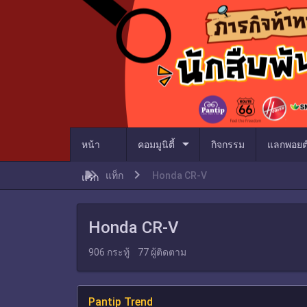
arrow_drop_down
หน้า
คอมมูนิตี้
กิจกรรม
แลกพอยต
แท็ก
Honda CR-V
แรก
Honda CR-V
906
กระทู้
77
ผู้ติดตาม
Pantip Trend