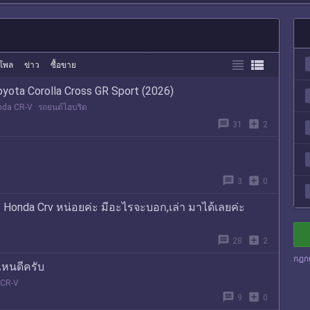


โพล
ข่าว
ซื้อขาย
yota Corolla Cross GR Sport (2026)
nda CR-V
รถยนต์ไฮบริด
message
add_box
31
2
message
add_box
3
0
nda Crv หน่อยค่ะ มีอะไรจะบอก,เล่า มาได้เลยค่ะ
message
add_box
28
2
กฎก
ไหนดีครับ
 CR-V
message
add_box
9
0