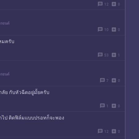
message
add_box
12
0
รถยนต์
message
add_box
10
0
ไหมครับ
message
add_box
53
1
รถยนต์
message
add_box
7
0
ย กับหัวฉีดอยู่มั้ยครับ
message
add_box
1
0
ากไป ติดฟิล์มแบบปรอทก็จะพอง
message
add_box
12
0