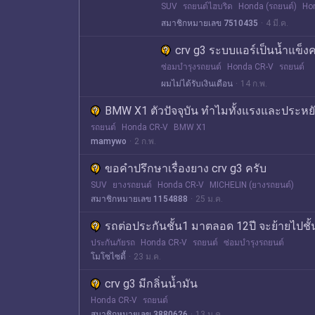
SUV
รถยนต์ไฮบริด
Honda (รถยนต์)
Ho
สมาชิกหมายเลข 7510435
4 มี.ค.
crv g3 ระบบแอร์เป็นน้ำแข็งค
ซ่อมบำรุงรถยนต์
Honda CR-V
รถยนต์
ผมไม่ได้รับเงินเดือน
14 ก.พ.
BMW X1 ตัวปัจจุบัน ทำไมทั้งแรงและประหย
รถยนต์
Honda CR-V
BMW X1
mamywo
2 ก.พ.
ขอคำปรึกษาเรื่องยาง crv g3 ครับ
SUV
ยางรถยนต์
Honda CR-V
MICHELIN (ยางรถยนต์)
สมาชิกหมายเลข 1154888
25 ม.ค.
รถต่อประกันชั้น1 มาตลอด 12ปี จะย้ายไปชั
ประกันภัยรถ
Honda CR-V
รถยนต์
ซ่อมบำรุงรถยนต์
โมโซไซตี้
23 ม.ค.
crv g3 มีกลิ่นน้ำมัน
Honda CR-V
รถยนต์
สมาชิกหมายเลข 3880626
13 ม.ค.