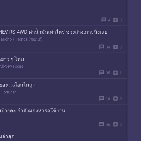
message
add_box
4
0
EV RS 4WD ค่าน้ำมันเท่าไหร่ ช่วงล่างเกาะนิ่งเลย
Gasohol)
Honda (รถยนต์)
message
add_box
34
8
านยาว ๆ ไหม
All-New Focus
message
add_box
35
1
ะ ...เลือกไม่ถูก
 Fortuner
message
add_box
16
0
ันบ้างคะ กำลังมองหารถใช้งาน
message
add_box
56
0
มล่าสุด