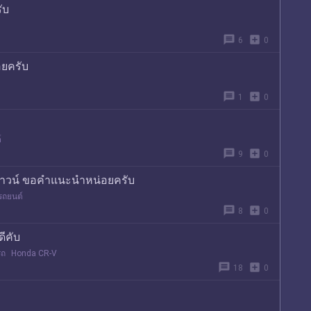
ับ
message
add_box
6
0
อยครับ
message
add_box
1
0
์
message
add_box
9
0
ดาวน์ ขอคำแนะนำหน่อยครับ
รถยนต์
message
add_box
8
0
ีคับ
รถ
Honda CR-V
message
add_box
18
0