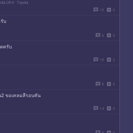
nda CR-V
Toyota
message
add_box
10
0
รับ
message
add_box
6
0
ัดครับ
message
add_box
18
2
message
add_box
8
0
้น2 ขอเคลมสีรอบคัน
message
add_box
14
0
message
add_box