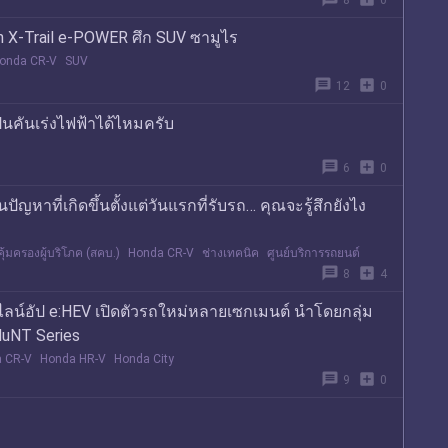
8
0
n X-Trail e-POWER ศึก SUV ซามูไร
onda CR-V
SUV
message
add_box
12
0
ป็นคันเร่งไฟฟ้าได้ไหมครับ
message
add_box
6
0
ญหาที่เกิดขึ้นตั้งแต่วันแรกที่รับรถ… คุณจะรู้สึกยังไง
มครองผู้บริโภค (สคบ.)
Honda CR-V
ช่างเทคนิค
ศูนย์บริการรถยนต์
message
add_box
8
4
ลน์อัป e:HEV เปิดตัวรถใหม่หลายเซกเมนต์ นำโดยกลุ่ม
HuNT Series
 CR-V
Honda HR-V
Honda City
message
add_box
9
0