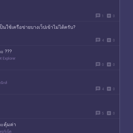
message
add_box
1
0
เป็นใช้เครือข่ายบางเว็ปเข้าไม่ได้ครับ?
message
add_box
4
0
คะ ???
et Explorer
message
add_box
0
0
นิกส์
message
add_box
4
0
message
add_box
5
0
ะคุ้มค่า
ทอร์เน็ต