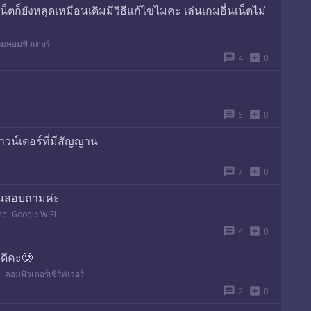
น็ตก็ยังหลุดเหมือนเดิมมีวิธีแก้ไขไมคะ เล่นเกมอื่นเน็ตไม่
กมคอมพิวเตอร์
message
add_box
4
0
message
add_box
6
0
าวน์เตอร์ที่มีสัญญาน
message
add_box
7
0
กวนสอบถามค่ะ
ne
Google WiFi
message
add_box
4
0
งดีคะ🥲
คอมพิวเตอร์เซิร์ฟเวอร์
message
add_box
2
0