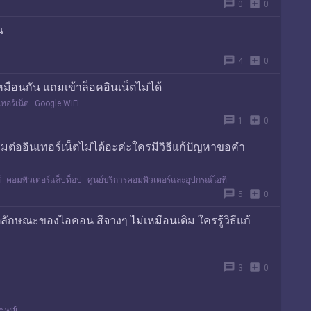
message
add_box
0
0
ณ
message
add_box
4
0
หมือนกัน แถมเข้าล็อคอินเน็ตไม่ได้
เทอร์เน็ต
Google WiFi
message
add_box
1
0
ชื่อมต่ออินเทอร์เน็ตไม่ได้อะค่ะใครมีวิธีแก้ปัญหาขอคำ
์
คอมพิวเตอร์แล็ปท็อป
ศูนย์บริการคอมพิวเตอร์และอุปกรณ์ไอที
message
add_box
5
0
ต่ลักษณะของไอคอน สีจางๆ ไม่เหมือนเดิม ใครรู้วิธีแก้
message
add_box
3
0
 wifi