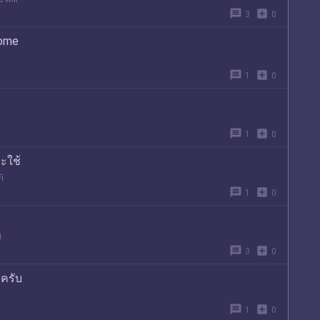
message
add_box
3
0
Home
message
add_box
1
0
message
add_box
1
0
ะใช้
i
message
add_box
1
0
i
message
add_box
3
0
 ครับ
message
add_box
1
0