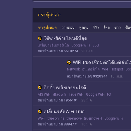
กระทู้ล่าสุด
กระทู้ทั้งหมด
ถามตอบ
พูดคุย
รีวิว
โพล
ข่าว
ซื้
ใช้wi-fiค่ายไหนดีที่สุด
เครือข่ายอินเทอร์เน็ต
Google WiFi
3BB
สมาชิกหมายเลข 6610274
20 เม.ย.
WiFi true เชื่อมต่อได้แต่เล่น
Network
อินเทอร์เน็ต
Wi-Fi Hotspot
Goo
สมาชิกหมายเลข 9320344
10 เม.ย.
ติดตั้ง wifi ของอะไรดี
AIS WiFi
dtac wifi
True WiFi
Google WiFi
tot
สมาชิกหมายเลข 1956191
28 มี.ค.
เปลี่ยนรหัสWiFi True
Wi-Fi
true online
truemove
truemove H
Google WiFi
สมาชิกหมายเลข 8894771
10 ม.ค.