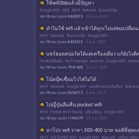
ใช้wifi3bbแล้วมีปัญหา
Google WiFi
3BB
Wi-Fi
Network
อินเทอร์เน็ต
สมาชิกหมายเลข 8442815
16 ต.ค. 2567
ทำไมใช้ wifi แล้วเข้าได้ทุกเว็ปแต่พอเปลี่ยน
Wi-Fi
Network
อินเทอร์เน็ต
Google WiFi
สมาชิกหมายเลข 8423615
5 ต.ค. 2567
แชร์ฮอตสปอร์ตได้แค่เครื่องเดียว แก้ยังไงดี
โทรศัพท์มือถือ
Wi-Fi Hotspot
Android
Google WiFi
Intern
สมาชิกหมายเลข 7941408
23 ส.ค. 2567
โน้ตบุ๊คเชื่อมไวไฟไม่ได้
Wi-Fi
Network
Google WiFi
คอมพิวเตอร์แล็ปท็อป
อิเล็กทรอ
สมาชิกหมายเลข 5636513
2 ส.ค. 2567
ไปญี่ปุ่นลืมคืน pocket wifi
Wi-Fi
Pocket Wi-Fi Router
เที่ยวญี่ปุ่น
Google WiFi
สมาชิกหมายเลข 1196579
29 ก.ค. 2567
หาโปร wifi ราคา 300-400 บาท ขอดีที่สุดแล
Wi-Fi
AIS SUPER WiFi
Google WiFi
dtac wifi
เครือข่ายอินเ