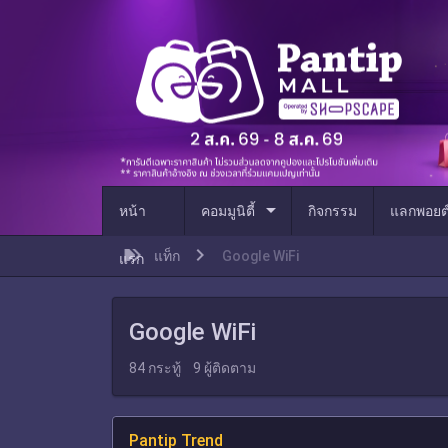
arrow_drop_down
หน้า
คอมมูนิตี้
กิจกรรม
แลกพอยต
แท็ก
Google WiFi
แรก
Google WiFi
84
กระทู้
9
ผู้ติดตาม
Pantip Trend