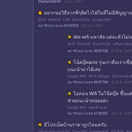
thailandlab99
2 พ.ค. 2567
อยากขอวิธีจากพี่ๆติดไวไฟในที่ไม่มีสัญญา
Wi-Fi
Network
LAN
อินเทอร์เน็ต
Google WiFi
สมาชิกหมายเลข 8102952
23 เม.ย. 2567
dns wifi มหาลัย แต่ละตัวไม่เ
Wi-Fi
Network
อินเทอร์เน็ต
เครือข่ายอิน
สมาชิกหมายเลข 4539728
27 มี.ค. 2567
โน้ตบุ๊คacre รุ่นเก่าคือเราเ
แนะนำมาได้เลย
Google WiFi
Wi-Fi Hotspot
อิเล็กทรอนิกส
สมาชิกหมายเลข 8047790
22 มี.ค. 2567
ไอคอน Wifi ในโน๊ตบุ๊ค ขึ้นแ
ช่วยแนะนำหน่อยค่ะ
Google WiFi
คอมพิวเตอร์
สมาชิกหมายเลข 6128301
18 ก.พ. 2567
มีโปรเน็ตบ้านราคาถูกไหมครับ
เครือข่ายอินเทอร์เน็ต
True WiFi
Google WiFi
AIS WiFi
dtac