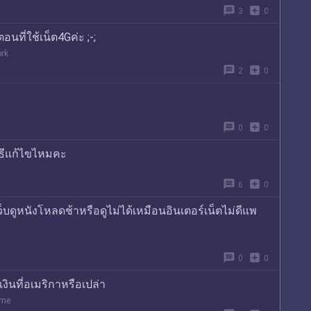
message
add_box
3
0
่ตอนที่ใช้เน็ต4Gค่ะ ;-;
rk
message
add_box
2
0
message
add_box
0
0
วิธีแก้ไขไหมคะ
message
add_box
6
0
าเว็บดูหนังโหลดช้าหรือดูไม่ได้เหมือนอินเตอร์เน็ตไม่ดีแพ
message
add_box
0
0
งินที่อเมริกาหรือเปล่า
ome