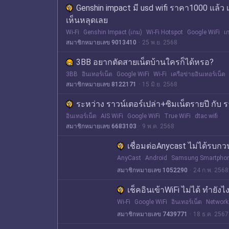
Genshin impact มี usd wifi ราคา1000 แล้ว เ
เห็นหลุดเลย
Wi-Fi
Genshin Impact (เกม)
Wi-Fi Hotspot
Google WiFi
เ
สมาชิกหมายเลข 9013410
25 พ.ย. 2568
3BB อยากตัดสายเน็ตบ้านใครก็ได้หรอ?
3BB
อินเทอร์เน็ต
Google WiFi
Wi-Fi
เครือข่ายอินเทอร์เน็ต
สมาชิกหมายเลข 8122171
15 มิ.ย. 2568
ระหว่าง ราวน์เตอร์เปล่า+ซิมเน็ตรายปี กับ ร
อินเทอร์เน็ต
AIS WiFi
Google WiFi
True WiFi
dtac wifi
สมาชิกหมายเลข 6683103
9 พ.ค. 2568
เชื่อมต่อAnycast ไม่ได้รบ
AnyCast
Android
Samsung Smartpho
สมาชิกหมายเลข 1052290
24 ก.พ. 2568
เช็คอินเข้าWiFi ไม่ได้ ทำยังไ
Wi-Fi
Google WiFi
อินเทอร์เน็ต
Network
สมาชิกหมายเลข 7439771
18 ธ.ค. 2567