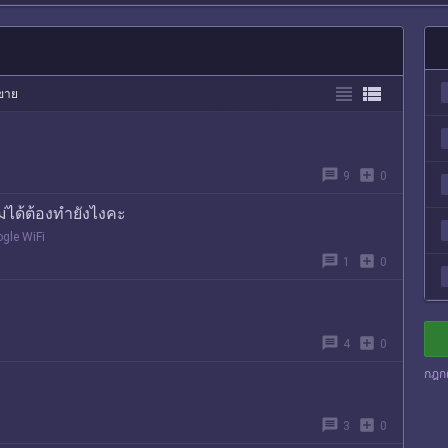


อขาย
message
add_box
9
0
ไม่ได้ต้องทำยังไงคะ
gle WiFi
message
add_box
1
0
message
add_box
4
0
กฎก
message
add_box
3
0