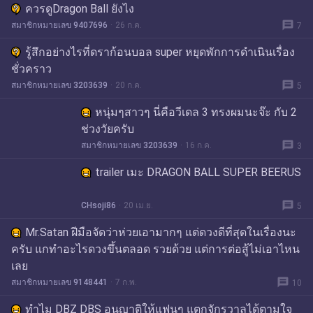
ควรดูDragon Ball ยังไง
message
สมาชิกหมายเลข 9407696
26 ก.ค.
7
รู้สึกอย่างไรที่ดราก้อนบอล super หยุดพักการดำเนินเรื่อง
ชั่วคราว
message
สมาชิกหมายเลข 3203639
20 ก.ค.
5
หนุ่มๆสาวๆ นี่คือวีเดล 3 ทรงผมนะจ๊ะ กับ 2
ช่วงวัยครับ
message
สมาชิกหมายเลข 3203639
16 ก.ค.
3
trailer เมะ DRAGON BALL SUPER BEERUS
message
CHsoji86
20 เม.ย.
5
Mr.Satan ฝีมือจัดว่าห่วยเอามากๆ แต่ดวงดีที่สุดในเรื่องนะ
ครับ แกทำอะไรดวงขึ้นตลอด รวยด้วย แต่การต่อสู้ไม่เอาไหน
เลย
message
สมาชิกหมายเลข 9148441
7 ก.พ.
10
ทำไม DBZ DBS อนุญาติให้แฟนๆ แตกจักรวาลได้ตามใจ