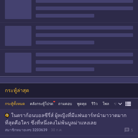
กระทู้ล่าสุด


กระทู้ทั้งหมด
คลังกระทู้โปรด
ถามตอบ
พูดคุย
รีวิว
โพล
ข่าว
ซื้อขาย
ในดราก้อนบอลซีรี่ส์ ผู้หญิงที่มีแฟนอาร์ทนำมาวาดมาก
ที่สุดคือใคร ซึ่งที่หนึ่งคงไม่พ้นบูลม่าแหงเลย
message
สมาชิกหมายเลข 3203639
30 ก.ค.
5