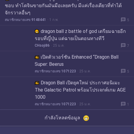
ชอบ ทำโดจินขายกันมันมือเลยครับ มีแค่เรื่องเดียวที่ทำได้
จักรวาลอื่นๆ
message
สมาชิกหมายเลข 9148441
1 ก.พ.
5
dragon ball z battle of god เตรียมฉายอีก
รอบที่ญี่ปุ่น แต่ฉายเป็นตอนทางทีวี
message
CHsoji86
25 ม.ค.
7
เปิดตัวเวอร์ชัน Enhanced “Dragon Ball
Super: Beerus
message
สมาชิกหมายเลข 1071223
25 ม.ค.
5
Dragon Ball เปิดยุคใหม่ ประกาศอนิเมะ
The Galactic Patrol พร้อมโปรเจกต์เกม AGE
1000
message
สมาชิกหมายเลข 1071223
25 ม.ค.
1
กำลังโหลดข้อมูล