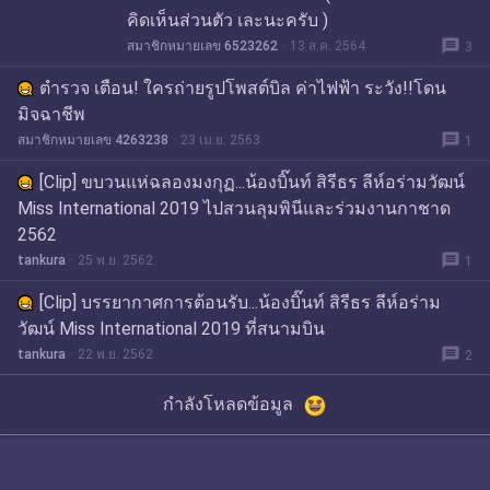
คิดเห็นส่วนตัว เละนะครับ )
message
สมาชิกหมายเลข 6523262
13 ส.ค. 2564
3
ตำรวจ เตือน! ใครถ่ายรูปโพสต์บิล ค่าไฟฟ้า ระวัง!!โดน
มิจฉาชีพ
message
สมาชิกหมายเลข 4263238
23 เม.ย. 2563
1
[Clip] ขบวนแห่ฉลองมงกุฏ...น้องบิ๊นท์ สิรีธร ลีห์อร่ามวัฒน์
Miss International 2019 ไปสวนลุมพินีและร่วมงานกาชาด
2562
message
tankura
25 พ.ย. 2562
1
[Clip] บรรยากาศการต้อนรับ...น้องบิ๊นท์ สิรีธร ลีห์อร่าม
วัฒน์ Miss International 2019 ที่สนามบิน
message
tankura
22 พ.ย. 2562
2
กำลังโหลดข้อมูล