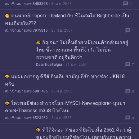
message
สมาชิกหมายเลข 8483868
3 เม.ย. 2568
11
คนพากย์ Topsib Thailand กับ ชีวิตสดใส Bright side เป็น
คนเดียวกัน???
message
สมาชิกหมายเลข 7975815
25 มิ.ย. 2567
1
กัญจนา ไม่เห็นด้วย หมีแพนด้ากลับมาอยู่
ไทย ชี้ค่าเช่าแพง พื้นที่จำกัด ไม่เป็น
ธรรมชาติ อยู่จีนดีกว่า
message
Dear Nostalgia
31 ม.ค. 2567
7
แม่ผมอยากดู ซีรีส์ อินเดีย รามัญ ที่รัก ทางช่อง JKN18
ครับ
message
สมาชิกหมายเลข 6981486
28 พ.ย. 2565
0
ใครพอมีช่อง สำรวจโลก-MYSCI-New explorer-บุษบา
คาเฟ่-Thainess m3u8 บ้างไหม
message
สมาชิกหมายเลข 6523262
2 เม.ย. 2565
0
ทีวีดิจิตอล 7 ช่อง ที่ปิดไปเมื่อ 2562 คิดว่าผู้
ชมจะย้ายไปชมที่ช่องไหน (ตอบกันตามความ