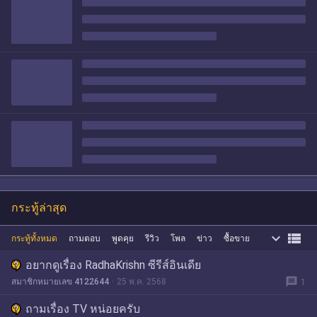
กระทู้ล่าสุด


กระทู้ทั้งหมด
ถามตอบ
พูดคุย
รีวิว
โพล
ข่าว
ซื้อขาย
อยากดูเรื่อง RadhaKrishn ซีรีส์อินเดีย
message
สมาชิกหมายเลข 4122644
25 พ.ค. 2568
1
ถามเรื่อง TV หน่อยครับ